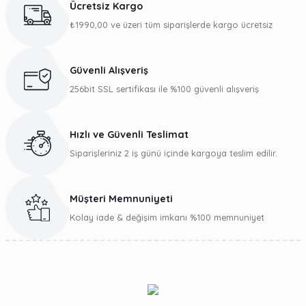
Ücretsiz Kargo
Görüş ve önerileriniz için teşekkür ederiz.
₺1990,00 ve üzeri tüm siparişlerde kargo ücretsiz
Ürün resmi kalitesiz, bozuk veya görüntülenemiyor.
Ürün açıklamasında eksik bilgiler bulunuyor.
Güvenli Alışveriş
Ürün bilgilerinde hatalar bulunuyor.
256bit SSL sertifikası ile %100 güvenli alışveriş
Ürün fiyatı diğer sitelerden daha pahalı.
Bu ürüne benzer farklı alternatifler olmalı.
Hızlı ve Güvenli Teslimat
Siparişleriniz 2 iş günü içinde kargoya teslim edilir.
Müşteri Memnuniyeti
Gönder
Kolay iade & değişim imkanı %100 memnuniyet