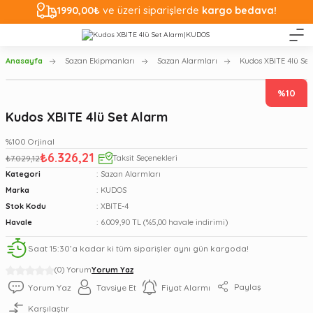
1990,00₺
ve üzeri siparişlerde
kargo bedava!
Anasayfa
Sazan Ekipmanları
Sazan Alarmları
Kudos XBITE 4lü Se
%10
Kudos XBITE 4lü Set Alarm
%100 Orjinal
₺6.326,21
₺7.029,12
Taksit Seçenekleri
Kategori
Sazan Alarmları
Marka
KUDOS
Stok Kodu
XBITE-4
Havale
6.009,90 TL (%5,00 havale indirimi)
Saat 15:30’a kadar ki tüm siparişler aynı gün kargoda!
(0) Yorum
Yorum Yaz
Paylaş
Yorum Yaz
Tavsiye Et
Fiyat Alarmı
Karşılaştır