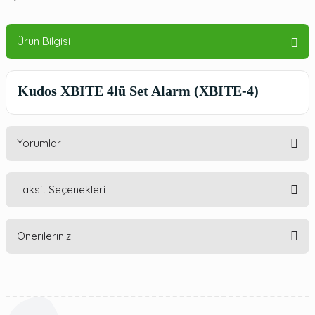
Ürün Bilgisi
Kudos XBITE 4lü Set Alarm
(XBITE-4)
Yorumlar
Taksit Seçenekleri
Bu ürüne ilk yorumu siz yapın!
Önerileriniz
Yorum Yaz
Bu ürünün fiyat bilgisi, resim, ürün açıklamalarında ve diğer
konularda yetersiz gördüğünüz noktaları öneri formunu
kullanarak tarafımıza iletebilirsiniz.