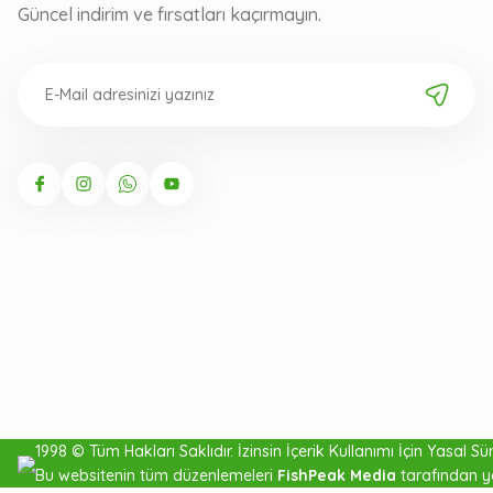
Güncel indirim ve fırsatları kaçırmayın.
Latex %100 Fluorocarbon
1998 © Tüm Hakları Saklıdır. İzinsin İçerik Kullanımı İçin Yasal Süre
Bu websitenin tüm düzenlemeleri
FishPeak Media
tarafından y
25mt Misina