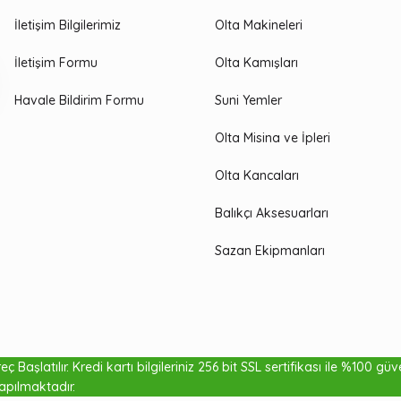
İletişim Bilgilerimiz
Olta Makineleri
İletişim Formu
Olta Kamışları
Havale Bildirim Formu
Suni Yemler
Olta Misina ve İpleri
Olta Kancaları
Balıkçı Aksesuarları
Sazan Ekipmanları
ç Başlatılır. Kredi kartı bilgileriniz 256 bit SSL sertifikası ile %100 gü
₺160,00
apılmaktadır.