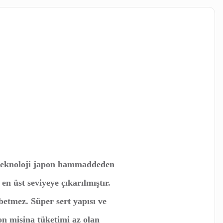
 teknoloji japon hammaddeden
n üst seviyeye çıkarılmıştır.
betmez. Süper sert yapısı ve
n misina tüketimi az olan