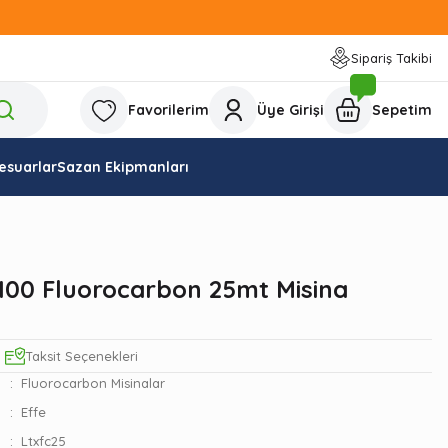
Sipariş Takibi
Favorilerim
Üye Girişi
Sepetim
esuarlar
Sazan Ekipmanları
100 Fluorocarbon 25mt Misina
Taksit Seçenekleri
Fluorocarbon Misinalar
Effe
Ltxfc25