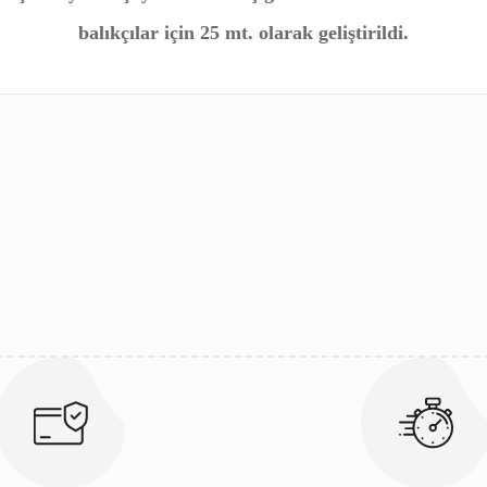
balıkçılar için 25 mt. olarak geliştirildi.
ularda yetersiz gördüğünüz noktaları öneri formunu kullanarak tarafımıza 
Bu ürüne ilk yorumu siz yapın!
Yorum Yaz
Gönder