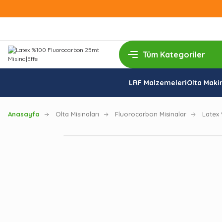
LRF Malzemeleri
Olta Makin
Anasayfa
Olta Misinaları
Fluorocarbon Misinalar
Latex