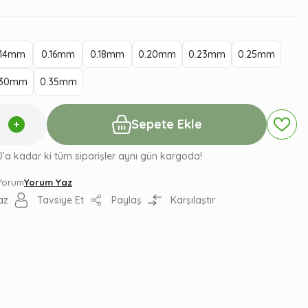
,14mm
0.16mm
0.18mm
0.20mm
0.23mm
0.25mm
.30mm
0.35mm
Sepete Ekle
0’a kadar ki tüm siparişler aynı gün kargoda!
 Yorum
Yorum Yaz
az
Tavsiye Et
Paylaş
Karşılaştır