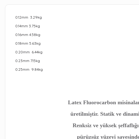
0.12mm 3.29kg
0.14mm 3.75kg
0.16mm 4.58kg
0.18mm 5.63kg
0.20mm 6.44kg
0.23mm 7.15kg
0.25mm 9.84kg
Latex Fluorocarbon misinala
üretilmiştir. Statik ve dina
Renksiz ve yüksek şeffaflığ
pürüzsüz yüzeyi sayesind