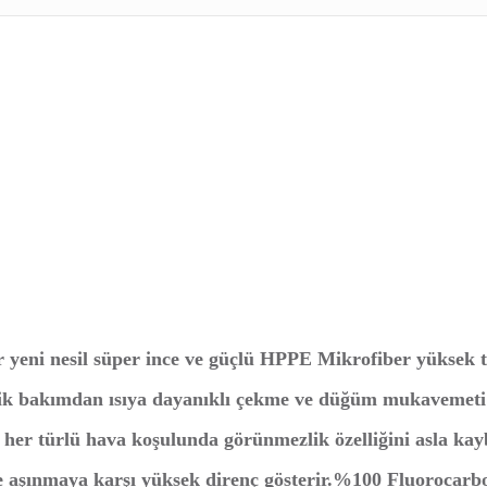
r yeni nesil süper ince ve güçlü HPPE Mikrofiber yüksek
mik bakımdan ısıya dayanıklı çekme ve düğüm mukavemeti e
ı her türlü hava koşulunda görünmezlik özelliğini asla kay
e aşınmaya karşı yüksek direnç gösterir.%100 Fluorocarbo