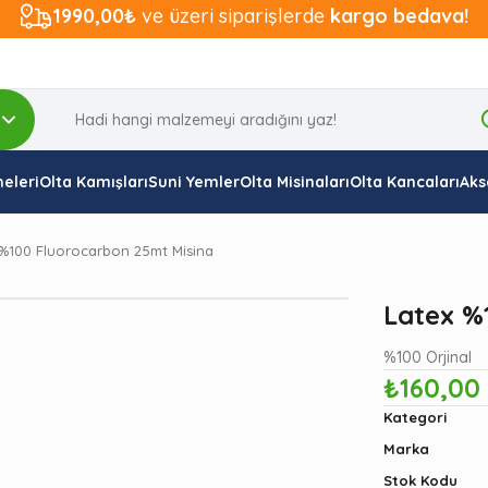
1990,00₺
ve üzeri siparişlerde
kargo bedava!
eleri
Olta Kamışları
Suni Yemler
Olta Misinaları
Olta Kancaları
Aks
 %100 Fluorocarbon 25mt Misina
Latex %
%100 Orjinal
₺160,00
Kategori
Marka
Stok Kodu