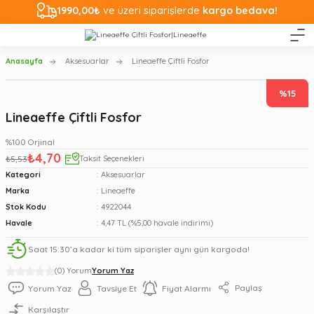
1990,00₺
ve üzeri siparişlerde
kargo bedava!
Anasayfa
Aksesuarlar
Lineaeffe Çiftli Fosfor
%15
Lineaeffe Çiftli Fosfor
%100 Orjinal
₺4,70
₺5,53
Taksit Seçenekleri
Kategori
Aksesuarlar
Marka
Lineaeffe
Stok Kodu
4922044
Havale
4,47 TL (%5,00 havale indirimi)
Saat 15:30’a kadar ki tüm siparişler aynı gün kargoda!
(0) Yorum
Yorum Yaz
Paylaş
Yorum Yaz
Tavsiye Et
Fiyat Alarmı
Karşılaştır