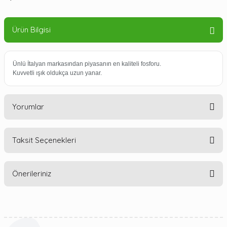
Ürün Bilgisi
Ünlü İtalyan markasından piyasanın en kaliteli fosforu.
Kuvvetli ışık oldukça uzun yanar.
Yorumlar
Taksit Seçenekleri
Bu ürüne ilk yorumu siz yapın!
Önerileriniz
Yorum Yaz
Bu ürünün fiyat bilgisi, resim, ürün açıklamalarında ve diğer
konularda yetersiz gördüğünüz noktaları öneri formunu