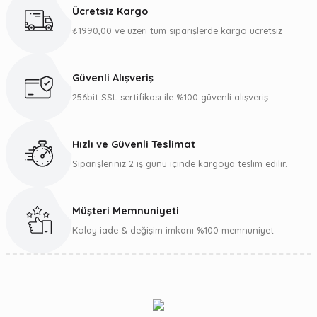
kullanarak tarafımıza iletebilirsiniz.
Ücretsiz Kargo
Görüş ve önerileriniz için teşekkür ederiz.
₺1990,00 ve üzeri tüm siparişlerde kargo ücretsiz
Ürün resmi kalitesiz, bozuk veya görüntülenemiyor.
Ürün açıklamasında eksik bilgiler bulunuyor.
Güvenli Alışveriş
Ürün bilgilerinde hatalar bulunuyor.
256bit SSL sertifikası ile %100 güvenli alışveriş
Ürün fiyatı diğer sitelerden daha pahalı.
Bu ürüne benzer farklı alternatifler olmalı.
Hızlı ve Güvenli Teslimat
Siparişleriniz 2 iş günü içinde kargoya teslim edilir.
Müşteri Memnuniyeti
Gönder
Kolay iade & değişim imkanı %100 memnuniyet