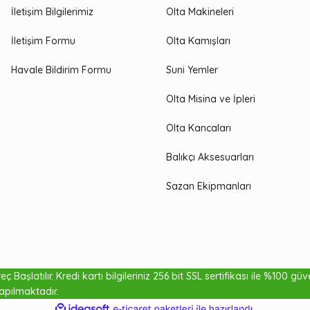
İletişim Bilgilerimiz
Olta Makineleri
İletişim Formu
Olta Kamışları
Havale Bildirim Formu
Suni Yemler
Olta Misina ve İpleri
Olta Kancaları
Balıkçı Aksesuarları
Sazan Ekipmanları
ç Başlatılır. Kredi kartı bilgileriniz 256 bit SSL sertifikası ile %100 gü
₺10,00
apılmaktadır.
ile
ideasoft
e-