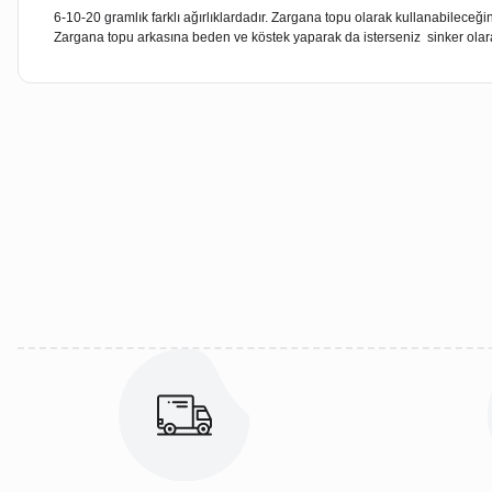
6-10-20 gramlık farklı ağırlıklardadır. Zargana topu olarak kullanabileceğin
Zargana topu arkasına beden ve köstek yaparak da isterseniz sinker olara
Bu ürünün fiyat bilgisi, resim, ürün açıklamalarında ve diğer kon
Görüş ve önerileriniz için teşekkür ederiz.
Ürün resmi kalitesiz, bozuk veya görüntülenemiyor.
Ürün açıklamasında eksik bilgiler bulunuyor.
Ürün bilgilerinde hatalar bulunuyor.
Ürün fiyatı diğer sitelerden daha pahalı.
Bu ürüne benzer farklı alternatifler olmalı.