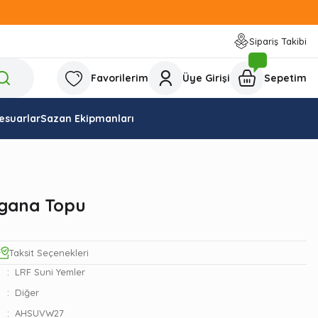
Sipariş Takibi
Favorilerim
Üye Girişi
Sepetim
esuarlar
Sazan Ekipmanları
gana Topu
Taksit Seçenekleri
LRF Suni Yemler
Diğer
AHSUVW27