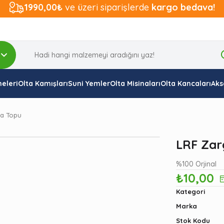
1990,00₺
ve üzeri siparişlerde
kargo bedava!
eleri
Olta Kamışları
Suni Yemler
Olta Misinaları
Olta Kancaları
Aks
a Topu
LRF Zar
%100 Orjinal
₺10,00
Kategori
Marka
Stok Kodu