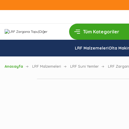
LRF Malzemeleri
Olta Makin
Anasayfa
LRF Malzemeleri
LRF Suni Yemler
LRF Zargan