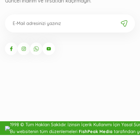
Güncel indirim ve fırsatları kaçırmayın.
LRF
1998 © Tüm Hakları Saklıdır. İzinsin İçerik Kullanımı İçin Yasal Süre
Zargana
Bu websitenin tüm düzenlemeleri
FishPeak Media
tarafından y
Topu