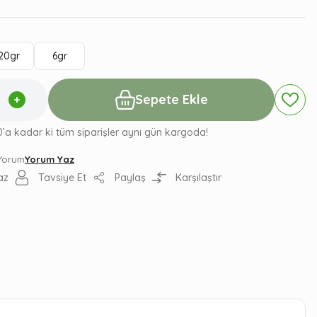
20gr
6gr
Sepete Ekle
0’a kadar ki tüm siparişler aynı gün kargoda!
 Yorum
Yorum Yaz
az
Tavsiye Et
Paylaş
Karşılaştır