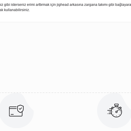
iz gibi isterseniz erimi arttırmak için jighead arkasına zargana takımı gibi bağlayara
k kullanabilirsiniz.
ularda yetersiz gördüğünüz noktaları öneri formunu kullanarak tarafımıza 
Bu ürüne ilk yorumu siz yapın!
Yorum Yaz
Gönder