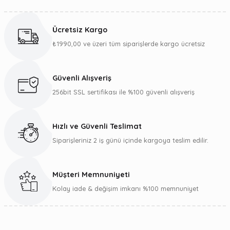
Bu ürünün fiyat bilgisi, resim, ürün açıklamalarında ve diğer
konularda yetersiz gördüğünüz noktaları öneri formunu
kullanarak tarafımıza iletebilirsiniz.
Ücretsiz Kargo
Görüş ve önerileriniz için teşekkür ederiz.
₺1990,00 ve üzeri tüm siparişlerde kargo ücretsiz
Ürün resmi kalitesiz, bozuk veya görüntülenemiyor.
Ürün açıklamasında eksik bilgiler bulunuyor.
Güvenli Alışveriş
Ürün bilgilerinde hatalar bulunuyor.
256bit SSL sertifikası ile %100 güvenli alışveriş
Ürün fiyatı diğer sitelerden daha pahalı.
Bu ürüne benzer farklı alternatifler olmalı.
Hızlı ve Güvenli Teslimat
Siparişleriniz 2 iş günü içinde kargoya teslim edilir.
Müşteri Memnuniyeti
Gönder
Kolay iade & değişim imkanı %100 memnuniyet