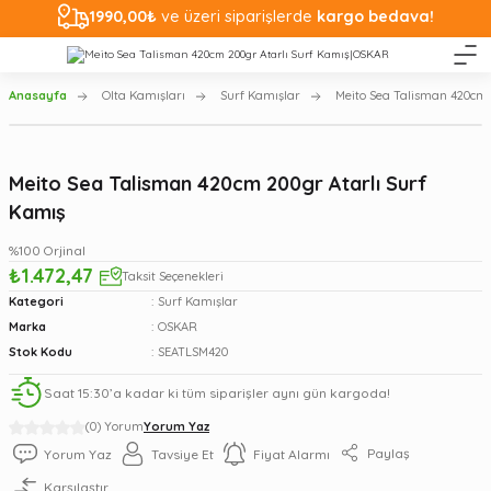
1990,00₺
ve üzeri siparişlerde
kargo bedava!
Anasayfa
Olta Kamışları
Surf Kamışlar
Meito Sea Talisman 420cm 
Meito Sea Talisman 420cm 200gr Atarlı Surf
Kamış
%100 Orjinal
₺1.472,47
Taksit Seçenekleri
Kategori
Surf Kamışlar
Marka
OSKAR
Stok Kodu
SEATLSM420
Saat 15:30’a kadar ki tüm siparişler aynı gün kargoda!
(0) Yorum
Yorum Yaz
Paylaş
Yorum Yaz
Tavsiye Et
Fiyat Alarmı
Karşılaştır