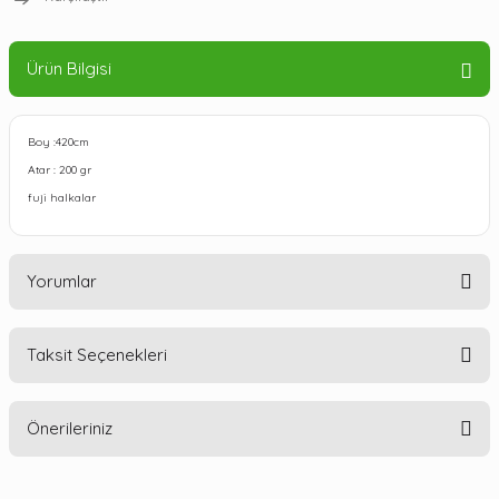
Ürün Bilgisi
Boy :420cm
Atar : 200 gr
fuji halkalar
Yorumlar
Taksit Seçenekleri
Bu ürüne ilk yorumu siz yapın!
Önerileriniz
Yorum Yaz