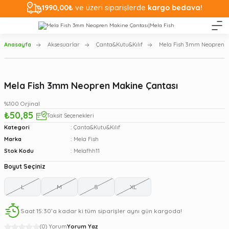
1990,00₺
ve üzeri siparişlerde
kargo bedava!
Anasayfa
Aksesuarlar
Çanta&Kutu&Kılıf
Mela Fish 3mm Neopren M
Mela Fish 3mm Neopren Makine Çantası
%100 Orjinal
₺50,85
Taksit Seçenekleri
Kategori
Çanta&Kutu&Kılıf
Marka
Mela Fish
Stok Kodu
Melafhh11
Boyut Seçiniz
L
M
S
XL
Saat 15:30’a kadar ki tüm siparişler aynı gün kargoda!
(0) Yorum
Yorum Yaz