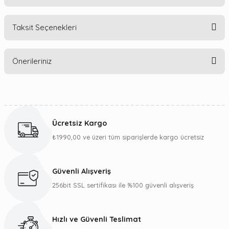
Taksit Seçenekleri
Bu ürüne ilk yorumu siz yapın!
Önerileriniz
Yorum Yaz
Bu ürünün fiyat bilgisi, resim, ürün açıklamalarında ve diğer
konularda yetersiz gördüğünüz noktaları öneri formunu
kullanarak tarafımıza iletebilirsiniz.
Ücretsiz Kargo
Görüş ve önerileriniz için teşekkür ederiz.
₺1990,00 ve üzeri tüm siparişlerde kargo ücretsiz
Ürün resmi kalitesiz, bozuk veya görüntülenemiyor.
Ürün açıklamasında eksik bilgiler bulunuyor.
Güvenli Alışveriş
Ürün bilgilerinde hatalar bulunuyor.
256bit SSL sertifikası ile %100 güvenli alışveriş
Ürün fiyatı diğer sitelerden daha pahalı.
Bu ürüne benzer farklı alternatifler olmalı.
Hızlı ve Güvenli Teslimat