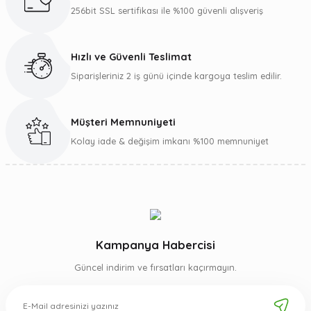
Ürün bilgilerinde hatalar bulunuyor.
256bit SSL sertifikası ile %100 güvenli alışveriş
Ürün fiyatı diğer sitelerden daha pahalı.
Bu ürüne benzer farklı alternatifler olmalı.
Hızlı ve Güvenli Teslimat
Siparişleriniz 2 iş günü içinde kargoya teslim edilir.
Müşteri Memnuniyeti
Gönder
Kolay iade & değişim imkanı %100 memnuniyet
Kampanya Habercisi
Güncel indirim ve fırsatları kaçırmayın.