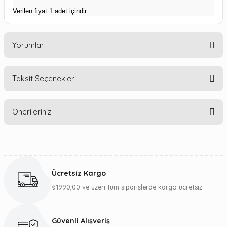
Verilen fiyat 1 adet içindir.
Yorumlar
Taksit Seçenekleri
Bu ürüne ilk yorumu siz yapın!
Önerileriniz
Yorum Yaz
Bu ürünün fiyat bilgisi, resim, ürün açıklamalarında ve diğer
konularda yetersiz gördüğünüz noktaları öneri formunu
kullanarak tarafımıza iletebilirsiniz.
Ücretsiz Kargo
Görüş ve önerileriniz için teşekkür ederiz.
₺1990,00 ve üzeri tüm siparişlerde kargo ücretsiz
Ürün resmi kalitesiz, bozuk veya görüntülenemiyor.
Ürün açıklamasında eksik bilgiler bulunuyor.
Güvenli Alışveriş