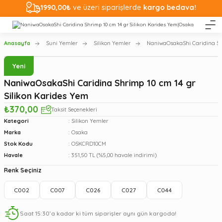
1990,00₺
ve üzeri siparişlerde
kargo bedava!
Anasayfa
Suni Yemler
Silikon Yemler
NaniwaOsakaShi Caridina Shr
Yeni
NaniwaOsakaShi Caridina Shrimp 10 cm 14 gr
Silikon Karides Yem
₺370,00
Taksit Seçenekleri
Kategori
Silikon Yemler
Marka
Osaka
Stok Kodu
OSKCRD10CM
Havale
351,50 TL (%5,00 havale indirimi)
Renk Seçiniz
C002
C007
C026
C027
C044
Saat 15:30’a kadar ki tüm siparişler aynı gün kargoda!