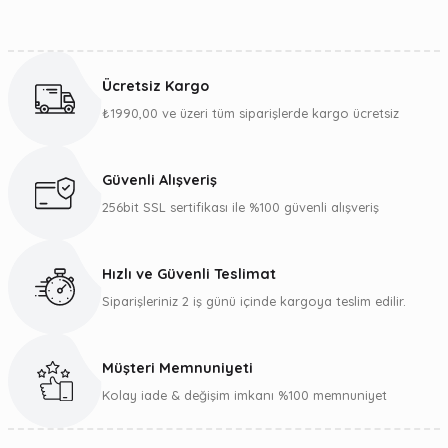
Bu ürünün fiyat bilgisi, resim, ürün açıklamalarında ve diğer
konularda yetersiz gördüğünüz noktaları öneri formunu
kullanarak tarafımıza iletebilirsiniz.
Ücretsiz Kargo
Görüş ve önerileriniz için teşekkür ederiz.
₺1990,00 ve üzeri tüm siparişlerde kargo ücretsiz
Ürün resmi kalitesiz, bozuk veya görüntülenemiyor.
Ürün açıklamasında eksik bilgiler bulunuyor.
Güvenli Alışveriş
Ürün bilgilerinde hatalar bulunuyor.
256bit SSL sertifikası ile %100 güvenli alışveriş
Ürün fiyatı diğer sitelerden daha pahalı.
Bu ürüne benzer farklı alternatifler olmalı.
Hızlı ve Güvenli Teslimat
Siparişleriniz 2 iş günü içinde kargoya teslim edilir.
Müşteri Memnuniyeti
Gönder
Kolay iade & değişim imkanı %100 memnuniyet