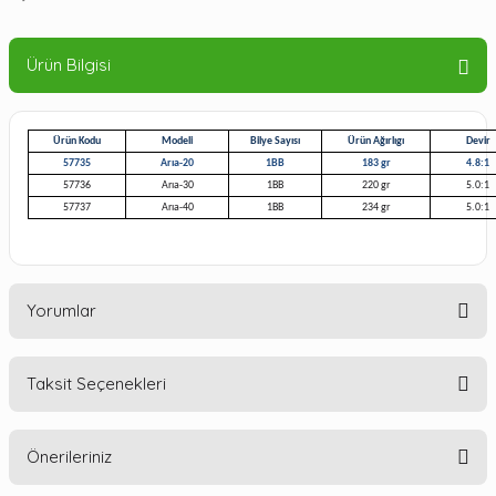
Ürün Bilgisi
Ürün Kodu
Modeli
Bilye Sayısı
Ürün Ağırlıgı
Devir
57735
Arıa-20
1BB
183 gr
4.8:1
57736
Arıa-30
1BB
220 gr
5.0:1
57737
Arıa-40
1BB
234 gr
5.0:1
Yorumlar
Taksit Seçenekleri
Bu ürüne ilk yorumu siz yapın!
Önerileriniz
Yorum Yaz