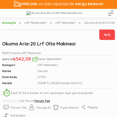
1990,00₺
ve üzeri siparişlerde
kargo bedava!
Anasayfa
LRF Malzemeleri
LRF Makineleri
Okuma Aria-20 Lrf Olta
%15
Okuma Aria-20 Lrf Olta Makinesi
%100 Orjinal LRF Makinası
₺542,08
₺637,74
Taksit Seçenekleri
Kategori
LRF Makineleri
Marka
Okuma
Stok Kodu
57735
Havale
514,98 TL (%5,00 havale indirimi)
Saat 15:30’a kadar ki tüm siparişler aynı gün kargoda!
(0) Yorum
Yorum Yaz
Paylaş
Yorum Yaz
Tavsiye Et
Fiyat Alarmı
Karşılaştır