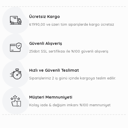
Bu ürünün fiyat bilgisi, resim, ürün açıklamalarında ve diğer
konularda yetersiz gördüğünüz noktaları öneri formunu
kullanarak tarafımıza iletebilirsiniz.
Ücretsiz Kargo
Görüş ve önerileriniz için teşekkür ederiz.
₺1990,00 ve üzeri tüm siparişlerde kargo ücretsiz
Ürün resmi kalitesiz, bozuk veya görüntülenemiyor.
Ürün açıklamasında eksik bilgiler bulunuyor.
Güvenli Alışveriş
Ürün bilgilerinde hatalar bulunuyor.
256bit SSL sertifikası ile %100 güvenli alışveriş
Ürün fiyatı diğer sitelerden daha pahalı.
Bu ürüne benzer farklı alternatifler olmalı.
Hızlı ve Güvenli Teslimat
Siparişleriniz 2 iş günü içinde kargoya teslim edilir.
Müşteri Memnuniyeti
Gönder
Kolay iade & değişim imkanı %100 memnuniyet