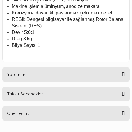
Makine işlem alüminyum, anodize makara
Korozyona dayanıklı paslanmaz çelik makine teli
RESII: Dengesi bilgisayar ile sağlanmış Rotor Balans
Sistemi (RES)
Devir 5:0:1
Drag 8 kg
Bilya Sayısı 1
Yorumlar
Taksit Seçenekleri
Bu ürüne ilk yorumu siz yapın!
Önerileriniz
Yorum Yaz