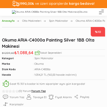
1990,00₺
ve üzeri siparişlerde
kargo bedava!
Anasayfa
Olta Makineleri
Spin Makinalar
Okuma ARIA-C4000a Paint
%10
Okuma ARIA-C4000a Painting Silver 1BB Olta
Makinesi
₺1.088,64
₺1.209,60
Taksit Seçenekleri
Kategori
Spin Makinalar
Marka
Okuma
Stok Kodu
ARIA-C4000a
Havale
1.034,21 TL (%5,00 havale indirimi)
Saat 15:30’a kadar ki tüm siparişler aynı gün kargoda!
(0) Yorum
Yorum Yaz
Paylaş
Yorum Yaz
Tavsiye Et
Fiyat Alarmı
Karşılaştır