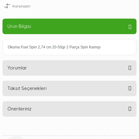
Karşılaştır
Ürün Bilgisi
Okuma Fuel Spin 2,74 cm 20-50gr 2 Parça Spin Kamışı
Yorumlar
Taksit Seçenekleri
Bu ürüne ilk yorumu siz yapın!
Önerileriniz
Yorum Yaz
Bu ürünün fiyat bilgisi, resim, ürün açıklamalarında ve diğer
konularda yetersiz gördüğünüz noktaları öneri formunu