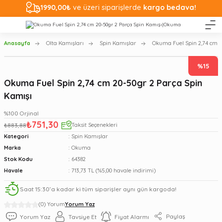
1990,00₺
ve üzeri siparişlerde
kargo bedava!
Anasayfa
Olta Kamışları
Spin Kamışlar
Okuma Fuel Spin 2,74 cm 2
%15
Okuma Fuel Spin 2,74 cm 20-50gr 2 Parça Spin
Kamışı
%100 Orjinal
₺751,30
₺883,88
Taksit Seçenekleri
Kategori
Spin Kamışlar
Marka
Okuma
Stok Kodu
64382
Havale
713,73 TL (%5,00 havale indirimi)
Saat 15:30’a kadar ki tüm siparişler aynı gün kargoda!
(0) Yorum
Yorum Yaz
Paylaş
Yorum Yaz
Tavsiye Et
Fiyat Alarmı