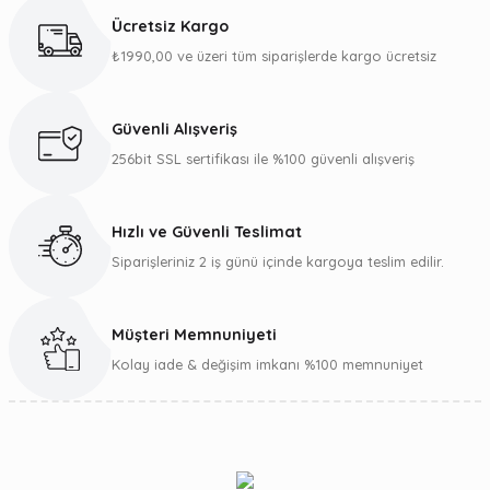
kullanarak tarafımıza iletebilirsiniz.
Ücretsiz Kargo
Görüş ve önerileriniz için teşekkür ederiz.
₺1990,00 ve üzeri tüm siparişlerde kargo ücretsiz
Ürün resmi kalitesiz, bozuk veya görüntülenemiyor.
Ürün açıklamasında eksik bilgiler bulunuyor.
Güvenli Alışveriş
Ürün bilgilerinde hatalar bulunuyor.
256bit SSL sertifikası ile %100 güvenli alışveriş
Ürün fiyatı diğer sitelerden daha pahalı.
Bu ürüne benzer farklı alternatifler olmalı.
Hızlı ve Güvenli Teslimat
Siparişleriniz 2 iş günü içinde kargoya teslim edilir.
Müşteri Memnuniyeti
Gönder
Kolay iade & değişim imkanı %100 memnuniyet