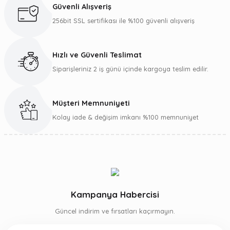
Ürün açıklamasında eksik bilgiler bulunuyor.
Güvenli Alışveriş
Ürün bilgilerinde hatalar bulunuyor.
256bit SSL sertifikası ile %100 güvenli alışveriş
Ürün fiyatı diğer sitelerden daha pahalı.
Bu ürüne benzer farklı alternatifler olmalı.
Hızlı ve Güvenli Teslimat
Siparişleriniz 2 iş günü içinde kargoya teslim edilir.
Müşteri Memnuniyeti
Gönder
Kolay iade & değişim imkanı %100 memnuniyet
Kampanya Habercisi
Güncel indirim ve fırsatları kaçırmayın.