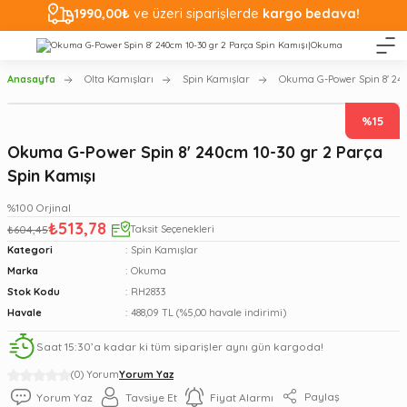
1990,00₺
ve üzeri siparişlerde
kargo bedava!
Anasayfa
Olta Kamışları
Spin Kamışlar
Okuma G-Power Spin 8' 240
%15
Okuma G-Power Spin 8' 240cm 10-30 gr 2 Parça
Spin Kamışı
%100 Orjinal
₺513,78
₺604,45
Taksit Seçenekleri
Kategori
Spin Kamışlar
Marka
Okuma
Stok Kodu
RH2833
Havale
488,09 TL (%5,00 havale indirimi)
Saat 15:30’a kadar ki tüm siparişler aynı gün kargoda!
(0) Yorum
Yorum Yaz
Paylaş
Yorum Yaz
Tavsiye Et
Fiyat Alarmı