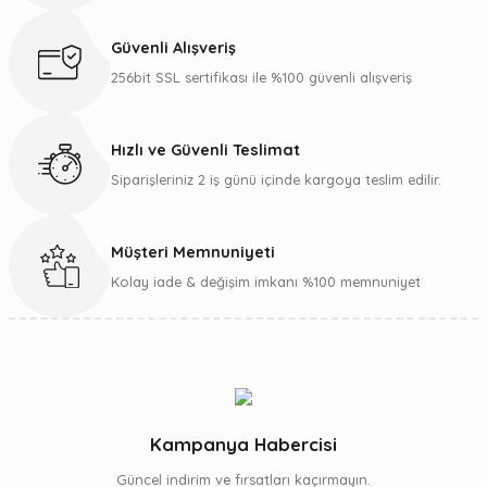
Ürün resmi kalitesiz, bozuk veya görüntülenemiyor.
Ürün açıklamasında eksik bilgiler bulunuyor.
Güvenli Alışveriş
Ürün bilgilerinde hatalar bulunuyor.
256bit SSL sertifikası ile %100 güvenli alışveriş
Ürün fiyatı diğer sitelerden daha pahalı.
Bu ürüne benzer farklı alternatifler olmalı.
Hızlı ve Güvenli Teslimat
Siparişleriniz 2 iş günü içinde kargoya teslim edilir.
Müşteri Memnuniyeti
Gönder
Kolay iade & değişim imkanı %100 memnuniyet
Kampanya Habercisi
Güncel indirim ve fırsatları kaçırmayın.