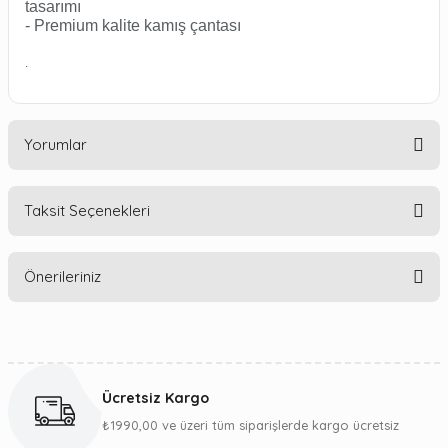
tasarımı
- Premium kalite kamış çantası
.
Yorumlar
Taksit Seçenekleri
Bu ürüne ilk yorumu siz yapın!
Önerileriniz
Yorum Yaz
Bu ürünün fiyat bilgisi, resim, ürün açıklamalarında ve diğer
konularda yetersiz gördüğünüz noktaları öneri formunu
kullanarak tarafımıza iletebilirsiniz.
Ücretsiz Kargo
Görüş ve önerileriniz için teşekkür ederiz.
₺1990,00 ve üzeri tüm siparişlerde kargo ücretsiz