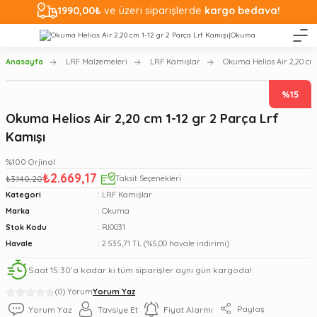
1990,00₺
ve üzeri siparişlerde
kargo bedava!
Anasayfa
LRF Malzemeleri
LRF Kamışlar
Okuma Helios Air 2,20 cm 
%15
Okuma Helios Air 2,20 cm 1-12 gr 2 Parça Lrf
Kamışı
%100 Orjinal
₺2.669,17
₺3.140,20
Taksit Seçenekleri
Kategori
LRF Kamışlar
Marka
Okuma
Stok Kodu
RI0031
Havale
2.535,71 TL (%5,00 havale indirimi)
Saat 15:30’a kadar ki tüm siparişler aynı gün kargoda!
(0) Yorum
Yorum Yaz
Paylaş
Yorum Yaz
Tavsiye Et
Fiyat Alarmı