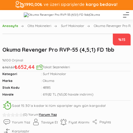
1990,00₺
ve üzeri siparişlerde
kargo bedava!
Anasayfa
Olta Makineleri
Surf Makinalar
Okuma Revenger Pro RVP-
%15
Okuma Revenger Pro RVP-55 (4,5;1) FD 1bb
%100 Orjinal
₺652,44
₺767,57
Taksit Seçenekleri
Kategori
Surf Makinalar
Marka
Okuma
Stok Kodu
48185
Havale
619,82 TL (%5,00 havale indirimi)
Saat 15:30’a kadar ki tüm siparişler aynı gün kargoda!
(0) Yorum
Yorum Yaz
Paylaş
Yorum Yaz
Tavsiye Et
Fiyat Alarmı
Karşılaştır