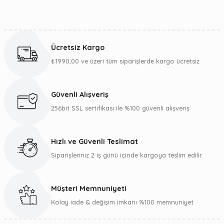
Bu ürünün fiyat bilgisi, resim, ürün açıklamalarında ve diğer
konularda yetersiz gördüğünüz noktaları öneri formunu
kullanarak tarafımıza iletebilirsiniz.
Ücretsiz Kargo
Görüş ve önerileriniz için teşekkür ederiz.
₺1990,00 ve üzeri tüm siparişlerde kargo ücretsiz
Ürün resmi kalitesiz, bozuk veya görüntülenemiyor.
Ürün açıklamasında eksik bilgiler bulunuyor.
Güvenli Alışveriş
Ürün bilgilerinde hatalar bulunuyor.
256bit SSL sertifikası ile %100 güvenli alışveriş
Ürün fiyatı diğer sitelerden daha pahalı.
Bu ürüne benzer farklı alternatifler olmalı.
Hızlı ve Güvenli Teslimat
Siparişleriniz 2 iş günü içinde kargoya teslim edilir.
Müşteri Memnuniyeti
Gönder
Kolay iade & değişim imkanı %100 memnuniyet