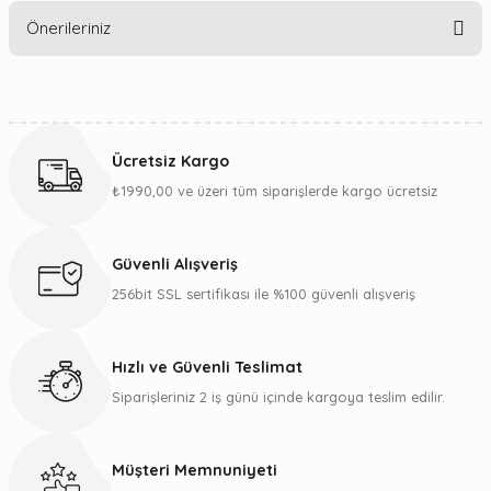
Önerileriniz
Yorum Yaz
Bu ürünün fiyat bilgisi, resim, ürün açıklamalarında ve diğer
konularda yetersiz gördüğünüz noktaları öneri formunu
kullanarak tarafımıza iletebilirsiniz.
Ücretsiz Kargo
Görüş ve önerileriniz için teşekkür ederiz.
₺1990,00 ve üzeri tüm siparişlerde kargo ücretsiz
Ürün resmi kalitesiz, bozuk veya görüntülenemiyor.
Ürün açıklamasında eksik bilgiler bulunuyor.
Güvenli Alışveriş
Ürün bilgilerinde hatalar bulunuyor.
256bit SSL sertifikası ile %100 güvenli alışveriş
Ürün fiyatı diğer sitelerden daha pahalı.
Bu ürüne benzer farklı alternatifler olmalı.
Hızlı ve Güvenli Teslimat
Siparişleriniz 2 iş günü içinde kargoya teslim edilir.
Müşteri Memnuniyeti
Gönder