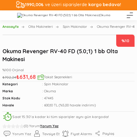
1990,00₺
ve üzeri siparişlerde
kargo bedava!
Anasayfa
Olta Makineleri
Spin Makinalar
Okuma Revenger RV-40 FD
%10
Okuma Revenger RV-40 FD (5.0;1) 1 bb Olta
Makinesi
%100 Orjinal
₺631,68
₺702,24
Taksit Seçenekleri
Kategori
Spin Makinalar
Marka
Okuma
Stok Kodu
47445
Havale
600,10 TL (%5,00 havale indirimi)
Saat 15:30’a kadar ki tüm siparişler aynı gün kargoda!
(0) Yorum
Yorum Yaz
Paylaş
Yorum Yaz
Tavsiye Et
Fiyat Alarmı