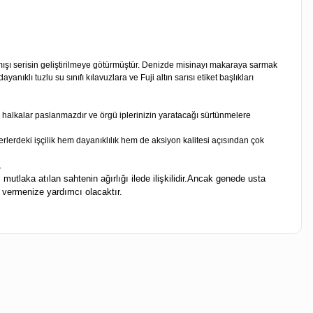
amışı serisin geliştirilmeye götürmüştür. Denizde misinayı makaraya sarmak
lı tuzlu su sınıfı kılavuzlara ve Fuji altın sarısı etiket başlıkları
İ halkalar paslanmazdır ve örgü iplerinizin yaratacağı sürtünmelere
lerdeki işçilik hem dayanıklılık hem de aksiyon kalitesi açısından çok
.
mutlaka atılan sahtenin ağırlığı ilede ilişkilidir.Ancak genede usta
u vermenize yardımcı olacaktır.
iletebilirsiniz.