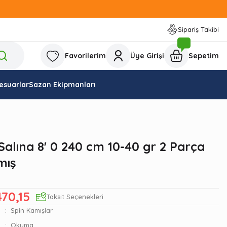
Sipariş Takibi
Favorilerim
Üye Girişi
Sepetim
esuarlar
Sazan Ekipmanları
alına 8' 0 240 cm 10-40 gr 2 Parça
mış
470,15
Taksit Seçenekleri
Spin Kamışlar
Okuma