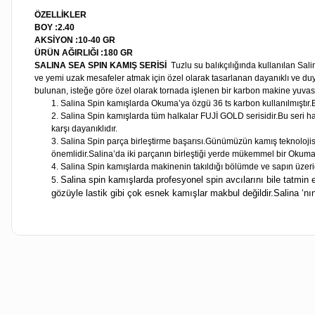
ÖZELLİKLER
BOY :2.40
AKSİYON :10-40 GR
ÜRÜN AĞIRLIĞI :180 GR
SALINA SEA SPIN KAMIŞ SERİSİ
Tuzlu su balıkçılığında kullanılan Sal
ve yemi uzak mesafeler atmak için özel olarak tasarlanan dayanıklı ve duyar
bulunan, isteğe göre özel olarak tornada işlenen bir karbon makine yuvası
Salina Spin kamışlarda Okuma’ya özgü 36 ts karbon kullanılmıştır.
Salina Spin kamışlarda tüm halkalar FUJİ GOLD serisidir.Bu seri hal
karşı dayanıklıdır.
Salina Spin parça birleştirme başarısı.Günümüzün kamış teknolojisin
önemlidir.Salina’da iki parçanın birleştiği yerde mükemmel bir Okuma 
Salina Spin kamışlarda makinenin takıldığı bölümde ve sapın üzeride
Salina spin kamışlarda profesyonel spin avcılarını bile tatmin e
gözüyle lastik gibi çok esnek kamışlar makbul değildir.Salina ‘nı
Bu ürünün fiyat bilgisi, resim, ürün açıklamalarında ve diğer kon
Görüş ve önerileriniz için teşekkür ederiz.
Ürün resmi kalitesiz, bozuk veya görüntülenemiyor.