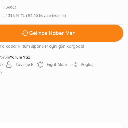
36063
1.396,64 TL (%5,00 havale indirimi)
Gelince Haber Ver
0’a kadar ki tüm siparişler aynı gün kargoda!
 Yorum
Yorum Yaz
az
Tavsiye Et
Fiyat Alarmı
Paylaş
ır