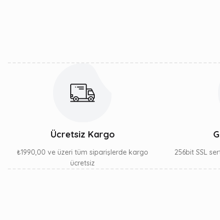
Ürün açıklamasında eksik bilgiler bulunuyor.
Ürün bilgilerinde hatalar bulunuyor.
Ürün fiyatı diğer sitelerden daha pahalı.
Bu ürüne benzer farklı alternatifler olmalı.
Ücretsiz Kargo
G
₺1990,00 ve üzeri tüm siparişlerde kargo
256bit SSL sert
ücretsiz