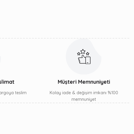
slimat
Müşteri Memnuniyeti
 kargoya teslim
Kolay iade & değişim imkanı %100
memnuniyet