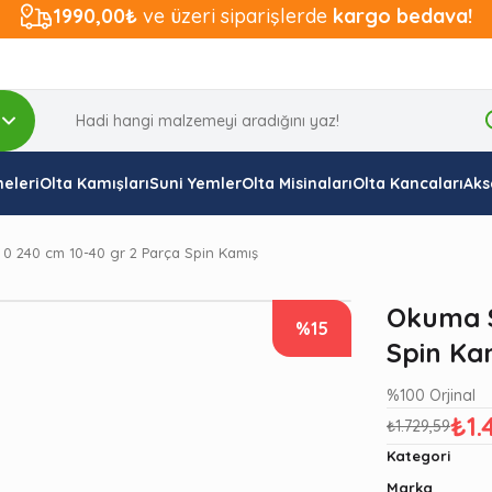
1990,00₺
ve üzeri siparişlerde
kargo bedava!
eleri
Olta Kamışları
Suni Yemler
Olta Misinaları
Olta Kancaları
Aks
 0 240 cm 10-40 gr 2 Parça Spin Kamış
Okuma S
%15
Spin Ka
%100 Orjinal
₺1.
₺1.729,59
Kategori
Marka