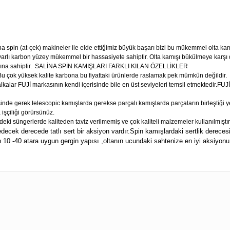
ina spin (at-çek) makineler ile elde ettiğimiz büyük başarı bizi bu mükemmel olta k
lı karbon yüzey mükemmel bir hassasiyete sahiptir. Olta kamışı bükülmeye karşı dayanık
na sahiptir.
SALİNA SPİN KAMIŞLARI FARKLI KILAN ÖZELLİKLER
Bu çok yüksek kalite karbona bu fiyattaki ürünlerde raslamak pek mümkün değildir.
kalar FUJİ markasının kendi içerisinde bile en üst seviyeleri temsil etmektedir.FUJ
de gerek telescopic kamışlarda gerekse parçalı kamışlarda parçaların birleştiği yer
işçiliği görürsünüz.
ki süngerlerde kaliteden taviz verilmemiş ve çok kaliteli malzemeler kullanılmıştır
decek derecede tatlı sert bir aksiyon vardır.Spin kamışlardaki sertlik derecesi 
n 10 -40 atara uygun gergin yapısı ,oltanın ucundaki sahtenize en iyi aksiyon
ularda yetersiz gördüğünüz noktaları öneri formunu kullanarak tarafımıza 
Bu ürüne ilk yorumu siz yapın!