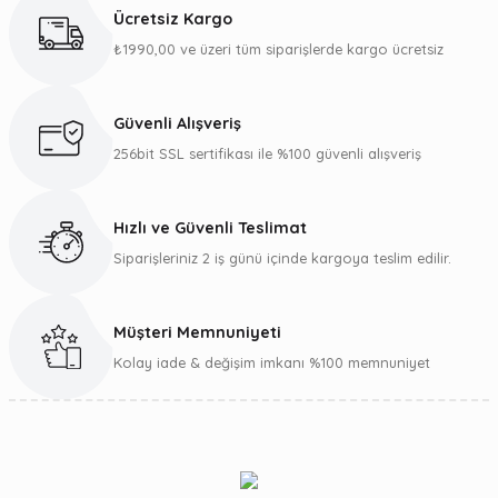
kullanarak tarafımıza iletebilirsiniz.
Ücretsiz Kargo
Görüş ve önerileriniz için teşekkür ederiz.
₺1990,00 ve üzeri tüm siparişlerde kargo ücretsiz
Ürün resmi kalitesiz, bozuk veya görüntülenemiyor.
Ürün açıklamasında eksik bilgiler bulunuyor.
Güvenli Alışveriş
Ürün bilgilerinde hatalar bulunuyor.
256bit SSL sertifikası ile %100 güvenli alışveriş
Ürün fiyatı diğer sitelerden daha pahalı.
Bu ürüne benzer farklı alternatifler olmalı.
Hızlı ve Güvenli Teslimat
Siparişleriniz 2 iş günü içinde kargoya teslim edilir.
Müşteri Memnuniyeti
Gönder
Kolay iade & değişim imkanı %100 memnuniyet