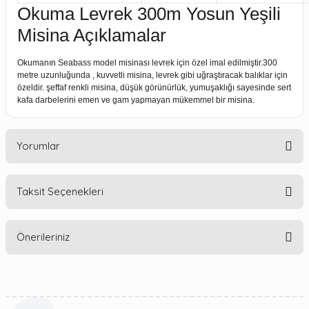
Okuma Levrek 300m Yosun Yeşili
Misina Açıklamalar
Okumanın Seabass model misinası levrek için özel imal edilmiştir.300
metre uzunluğunda , kuvvetli misina, levrek gibi uğraştıracak balıklar için
özeldir. şeffaf renkli misina, düşük görünürlük, yumuşaklığı sayesinde sert
kafa darbelerini emen ve gam yapmayan mükemmel bir misina.
Yorumlar
Taksit Seçenekleri
Bu ürüne ilk yorumu siz yapın!
Önerileriniz
Yorum Yaz
Bu ürünün fiyat bilgisi, resim, ürün açıklamalarında ve diğer
konularda yetersiz gördüğünüz noktaları öneri formunu