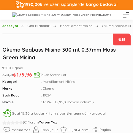
1990,00₺
ve üzeri siparişlerde
kargo bedava!
Anasayfa
Olta Misinaları
Monofilament Misina
Okuma Seabass Mis
%15
Okuma Seabass Misina 300 mt 0.37mm Moss
Green Misina
%100 Orjinal
₺179,96
₺211,71
Taksit Seçenekleri
Kategori
Monofilament Misina
Marka
Okuma
Stok Kodu
19264
Havale
170,96 TL (%5,00 havale indirimi)
Saat 15:30’a kadar ki tüm siparişler aynı gün kargoda!
(0) Yorum
Yorum Yaz
Paylaş
Yorum Yaz
Tavsiye Et
Fiyat Alarmı