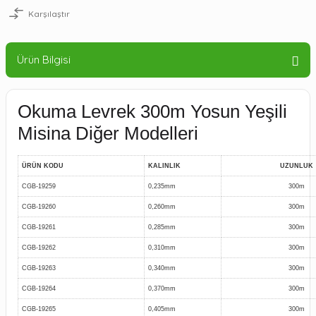
Karşılaştır
Ürün Bilgisi
Okuma Levrek 300m Yosun Yeşili
Misina Diğer Modelleri
ÜRÜN KODU
KALINLIK
UZUNLUK
CGB-19259
0,235mm
300m
CGB-19260
0,260mm
300m
CGB-19261
0,285mm
300m
CGB-19262
0,310mm
300m
CGB-19263
0,340mm
300m
CGB-19264
0,370mm
300m
CGB-19265
0,405mm
300m