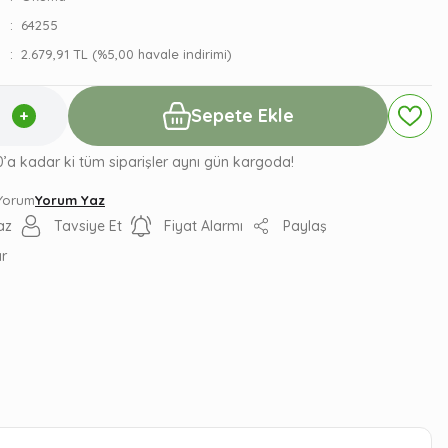
64255
2.679,91 TL (%5,00 havale indirimi)
Sepete Ekle
0’a kadar ki tüm siparişler aynı gün kargoda!
 Yorum
Yorum Yaz
az
Tavsiye Et
Fiyat Alarmı
Paylaş
ır