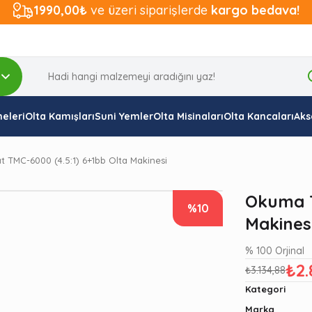
1990,00₺
ve üzeri siparişlerde
kargo bedava!
eleri
Olta Kamışları
Suni Yemler
Olta Misinaları
Olta Kancaları
Aks
TMC-6000 (4.5:1) 6+1bb Olta Makinesi
Okuma T
%10
Makines
% 100 Orjinal
₺2.
₺3.134,88
Kategori
Marka