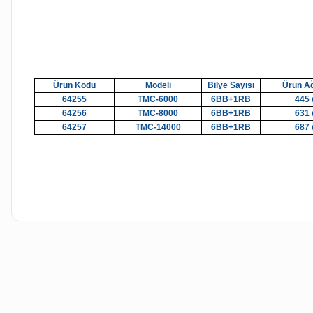
Ürün Kodu
Modeli
Bilye Sayısı
Ürün Ağı
64255
TMC-6000
6BB+1RB
445 
64256
TMC-8000
6BB+1RB
631 
64257
TMC-14000
6BB+1RB
687 
Bu ürünün fiyat bilgisi, resim, ürün açıklamalarında ve diğer kon
Görüş ve önerileriniz için teşekkür ederiz.
Ürün resmi kalitesiz, bozuk veya görüntülenemiyor.