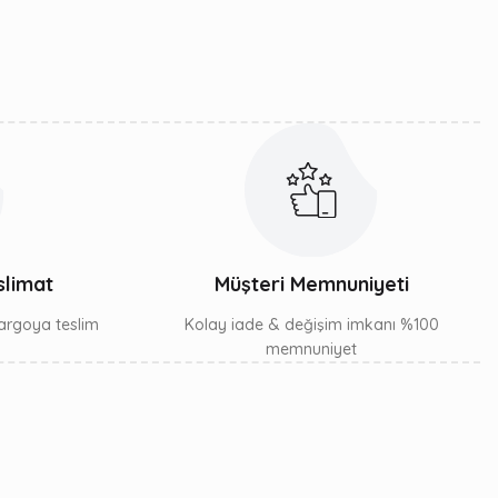
slimat
Müşteri Memnuniyeti
 kargoya teslim
Kolay iade & değişim imkanı %100
memnuniyet