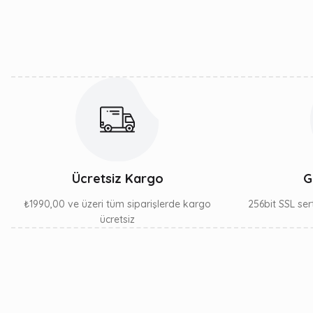
Ürün açıklamasında eksik bilgiler bulunuyor.
Ürün bilgilerinde hatalar bulunuyor.
Ürün fiyatı diğer sitelerden daha pahalı.
Bu ürüne benzer farklı alternatifler olmalı.
Ücretsiz Kargo
G
₺1990,00 ve üzeri tüm siparişlerde kargo
256bit SSL sert
ücretsiz