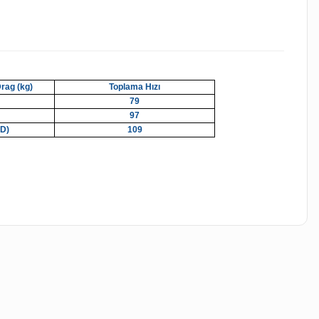
ag (kg)
Toplama Hızı
79
97
D)
109
iletebilirsiniz.