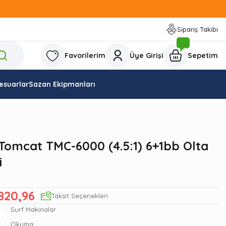
Sipariş Takibi
Favorilerim
Üye Girişi
Sepetim
esuarlar
Sazan Ekipmanları
omcat TMC-6000 (4.5:1) 6+1bb Olta
i
820,96
Taksit Seçenekleri
Surf Makinalar
Okuma