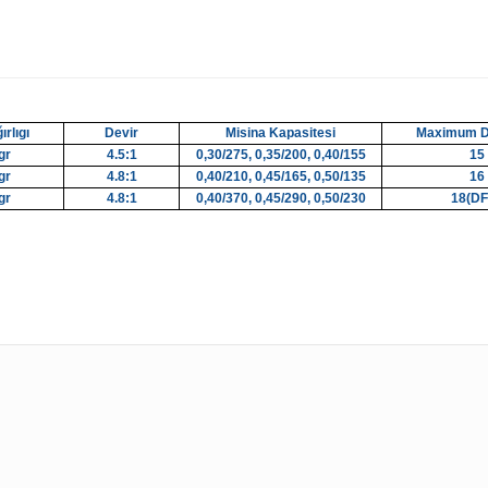
rlıgı
Devir
Misina Kapasitesi
Maximum Dr
gr
4.5:1
0,30/275, 0,35/200, 0,40/155
15
gr
4.8:1
0,40/210, 0,45/165, 0,50/135
16
gr
4.8:1
0,40/370, 0,45/290, 0,50/230
18(DF
ularda yetersiz gördüğünüz noktaları öneri formunu kullanarak tarafımıza 
Bu ürüne ilk yorumu siz yapın!