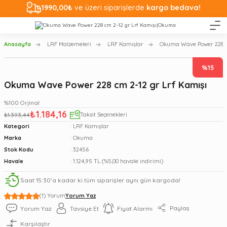
1990,00₺
ve üzeri siparişlerde
kargo bedava!
Anasayfa
LRF Malzemeleri
LRF Kamışlar
Okuma Wave Power 228 cm
%15
Okuma Wave Power 228 cm 2-12 gr Lrf Kamışı
%100 Orjinal
₺1.184,16
₺1.393,44
Taksit Seçenekleri
Kategori
LRF Kamışlar
Marka
Okuma
Stok Kodu
32456
Havale
1.124,95 TL (%5,00 havale indirimi)
Saat 15:30’a kadar ki tüm siparişler aynı gün kargoda!
(1) Yorum
Yorum Yaz
Paylaş
Yorum Yaz
Tavsiye Et
Fiyat Alarmı
Karşılaştır