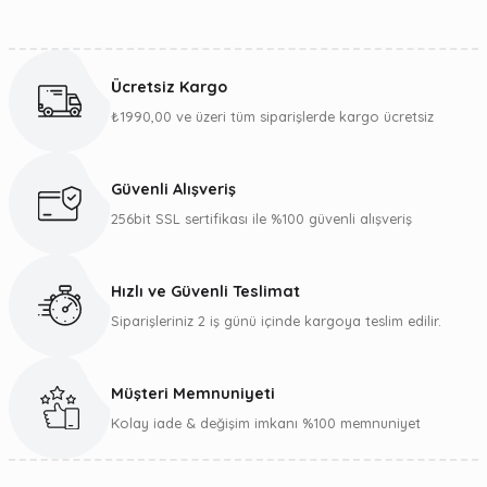
İlgili satıcı hediyeyle beraber gönderdiler ürün harika kesinlikle öneriyorum
okuma revenger la kombinledim harika oldu
Bu ürünün fiyat bilgisi, resim, ürün açıklamalarında ve diğer
konularda yetersiz gördüğünüz noktaları öneri formunu
Berkay Salas | 31/01/2021
kullanarak tarafımıza iletebilirsiniz.
Ücretsiz Kargo
Görüş ve önerileriniz için teşekkür ederiz.
Yorum Yaz
₺1990,00 ve üzeri tüm siparişlerde kargo ücretsiz
Ürün resmi kalitesiz, bozuk veya görüntülenemiyor.
Ürün açıklamasında eksik bilgiler bulunuyor.
Güvenli Alışveriş
Ürün bilgilerinde hatalar bulunuyor.
256bit SSL sertifikası ile %100 güvenli alışveriş
Ürün fiyatı diğer sitelerden daha pahalı.
Bu ürüne benzer farklı alternatifler olmalı.
Hızlı ve Güvenli Teslimat
Siparişleriniz 2 iş günü içinde kargoya teslim edilir.
Müşteri Memnuniyeti
Gönder
Kolay iade & değişim imkanı %100 memnuniyet