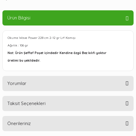
Ürün Bilgisi
Okuma Wave Power 228 cm 2-12 gr Lrf Kamışı
Ağırlık : 106 gr
Not: Ürün Şeffaf Poşet içindedir Kendine özgü Bez kılıfı yoktur
üretimi bu şekildedir.
Yorumlar
Taksit Seçenekleri
Önerileriniz
Güzel ürün