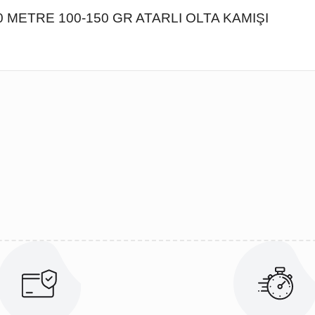
METRE 100-150 GR ATARLI OLTA KAMIŞI
ularda yetersiz gördüğünüz noktaları öneri formunu kullanarak tarafımıza 
Bu ürüne ilk yorumu siz yapın!
Yorum Yaz