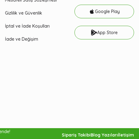
Mesafeli Satış Sözleşmesi
Google Play
Gizlilik ve Güvenlik
İptal ve İade Koşulları
App Store
İade ve Değişim
vende!
58,08
Sipariş Takibi
Blog Yazıları
İletişim
Gelince Haber Ver