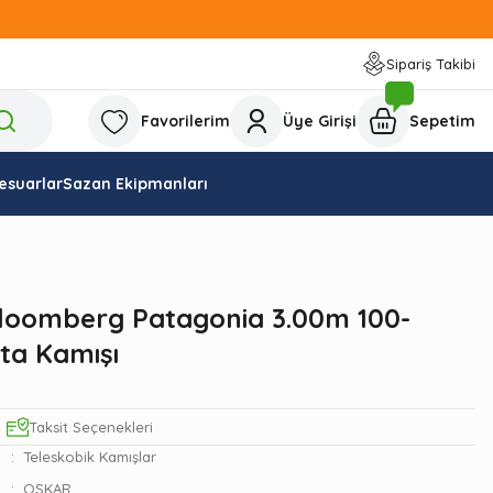
Sipariş Takibi
Favorilerim
Üye Girişi
Sepetim
esuarlar
Sazan Ekipmanları
loomberg Patagonia 3.00m 100-
ta Kamışı
Taksit Seçenekleri
Teleskobik Kamışlar
OSKAR