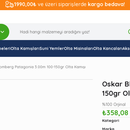
1990,00₺
ve üzeri siparişlerde
kargo bedava!
eleri
Olta Kamışları
Suni Yemler
Olta Misinaları
Olta Kancaları
Aks
omberg Patagonia 3.00m 100-150gr Olta Kamışı
Oskar B
150gr Ol
%100 Orjinal
₺358,08
Kategori
Marka