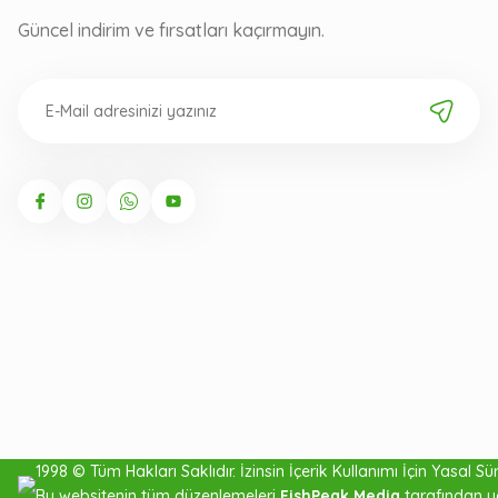
Güncel indirim ve fırsatları kaçırmayın.
Oskar Bloomberg Patagoni
1998 © Tüm Hakları Saklıdır. İzinsin İçerik Kullanımı İçin Yasal Süre
Bu websitenin tüm düzenlemeleri
FishPeak Media
tarafından y