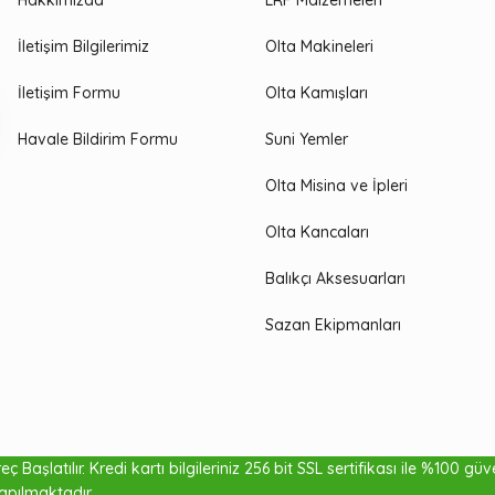
Hakkımızda
LRF Malzemeleri
İletişim Bilgilerimiz
Olta Makineleri
İletişim Formu
Olta Kamışları
Havale Bildirim Formu
Suni Yemler
Olta Misina ve İpleri
Olta Kancaları
Balıkçı Aksesuarları
Sazan Ekipmanları
a 3.00m 100-
ç Başlatılır. Kredi kartı bilgileriniz 256 bit SSL sertifikası ile %100 gü
₺3
apılmaktadır.