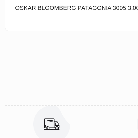
OSKAR BLOOMBERG PATAGONIA 3005 3.00 
Bu ürünün fiyat bilgisi, resim, ürün açıklamalarında ve diğer kon
Görüş ve önerileriniz için teşekkür ederiz.
Ürün resmi kalitesiz, bozuk veya görüntülenemiyor.
Ürün açıklamasında eksik bilgiler bulunuyor.
Ürün bilgilerinde hatalar bulunuyor.
Ürün fiyatı diğer sitelerden daha pahalı.
Bu ürüne benzer farklı alternatifler olmalı.