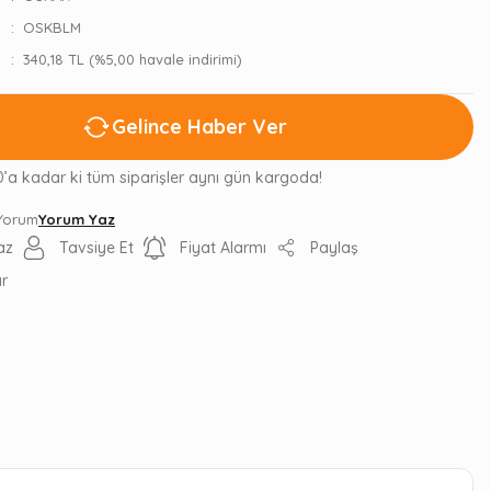
OSKBLM
340,18 TL (%5,00 havale indirimi)
Gelince Haber Ver
0’a kadar ki tüm siparişler aynı gün kargoda!
 Yorum
Yorum Yaz
az
Tavsiye Et
Fiyat Alarmı
Paylaş
ır