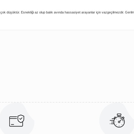
ızası çok düşüktür. Esnekliği az olup balık avında hassasiyet arayanlar için vazgeçilmezdir.
ularda yetersiz gördüğünüz noktaları öneri formunu kullanarak tarafımıza 
Bu ürüne ilk yorumu siz yapın!
Yorum Yaz