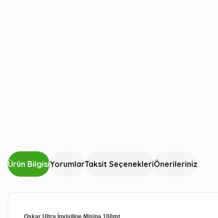
Ürün Bilgisi
Yorumlar
Taksit Seçenekleri
Önerileriniz
Oskar Ultra İnvisiline Misina 100mt