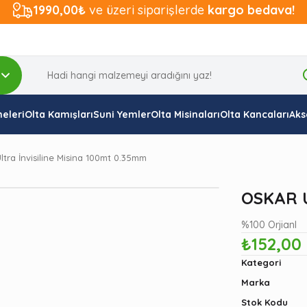
1990,00₺
ve üzeri siparişlerde
kargo bedava!
eleri
Olta Kamışları
Suni Yemler
Olta Misinaları
Olta Kancaları
Aks
tra İnvisiline Misina 100mt 0.35mm
OSKAR U
%100 Orjianl
₺152,00
Kategori
Marka
Stok Kodu