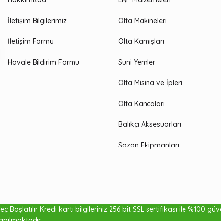
Hakkımızda
LRF Malzemeleri
İletişim Bilgilerimiz
Olta Makineleri
İletişim Formu
Olta Kamışları
Havale Bildirim Formu
Suni Yemler
Olta Misina ve İpleri
Olta Kancaları
Balıkçı Aksesuarları
Sazan Ekipmanları
na 100mt
ç Başlatılır. Kredi kartı bilgileriniz 256 bit SSL sertifikası ile %100 gü
₺1
apılmaktadır.