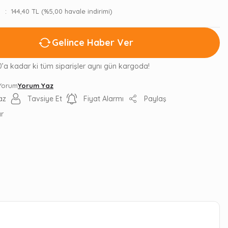
144,40 TL (%5,00 havale indirimi)
Gelince Haber Ver
0’a kadar ki tüm siparişler aynı gün kargoda!
 Yorum
Yorum Yaz
az
Tavsiye Et
Fiyat Alarmı
Paylaş
ır