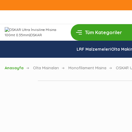
LRF Malzemeleri
Olta Makin
Anasayfa
Olta Misinaları
Monofilament Misina
OSKAR Ul