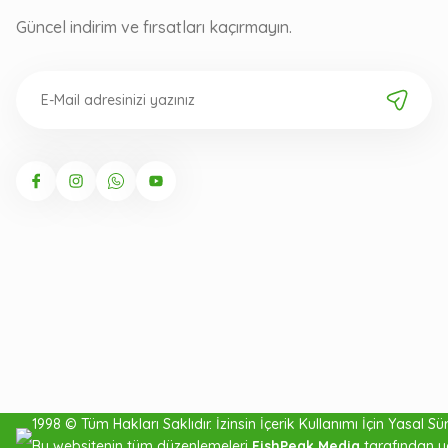
Güncel indirim ve fırsatları kaçırmayın.
OSKAR Ultra İnvisiline Misi
1998 © Tüm Hakları Saklıdır. İzinsin İçerik Kullanımı İçin Yasal Süre
Bu websitenin tüm düzenlemeleri
FishPeak Media
tarafından y