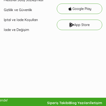
Mesafeli Satış Sözleşmesi
Google Play
Gizlilik ve Güvenlik
İptal ve İade Koşulları
App Store
İade ve Değişim
vende!
52,00
Sipariş Takibi
Blog Yazıları
İletişim
Gelince Haber Ver