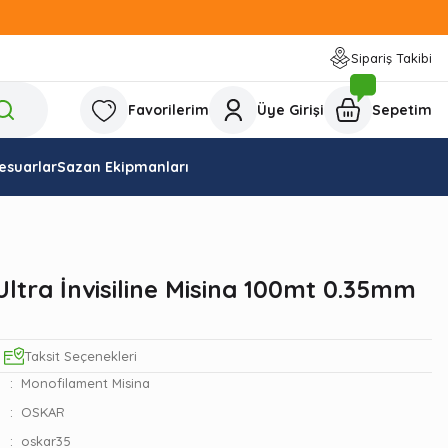
Sipariş Takibi
Favorilerim
Üye Girişi
Sepetim
esuarlar
Sazan Ekipmanları
ltra İnvisiline Misina 100mt 0.35mm
Taksit Seçenekleri
Monofilament Misina
OSKAR
oskar35