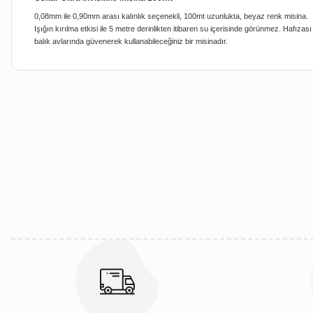
0,08mm ile 0,90mm arası kalınlık seçenekli, 100mt uzunlukta, beyaz renk misina.
Işığın kırılma etkisi ile 5 metre derinlikten itibaren su içerisinde görünmez. Haf
balık avlarında güvenerek kullanabileceğiniz bir misinadır.
Bu ürünün fiyat bilgisi, resim, ürün açıklamalarında ve diğer kon
Görüş ve önerileriniz için teşekkür ederiz.
Ürün resmi kalitesiz, bozuk veya görüntülenemiyor.
Ürün açıklamasında eksik bilgiler bulunuyor.
Ürün bilgilerinde hatalar bulunuyor.
Ürün fiyatı diğer sitelerden daha pahalı.
Bu ürüne benzer farklı alternatifler olmalı.