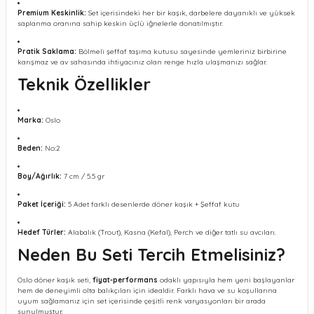
Premium Keskinlik:
Set içerisindeki her bir kaşık, darbelere dayanıklı ve yüksek
saplanma oranına sahip keskin üçlü iğnelerle donatılmıştır.
Pratik Saklama:
Bölmeli şeffaf taşıma kutusu sayesinde yemleriniz birbirine
karışmaz ve av sahasında ihtiyacınız olan renge hızla ulaşmanızı sağlar.
Teknik Özellikler
Marka:
Oslo
Beden:
No:2
Boy/Ağırlık:
7 cm / 5.5 gr
Paket İçeriği:
5 Adet farklı desenlerde döner kaşık + Şeffaf kutu
Hedef Türler:
Alabalık (Trout), Kasna (Kefal), Perch ve diğer tatlı su avcıları.
Neden Bu Seti Tercih Etmelisiniz?
Oslo döner kaşık seti,
fiyat-performans
odaklı yapısıyla hem yeni başlayanlar
hem de deneyimli olta balıkçıları için idealdir. Farklı hava ve su koşullarına
uyum sağlamanız için set içerisinde çeşitli renk varyasyonları bir arada
sunulmuştur.