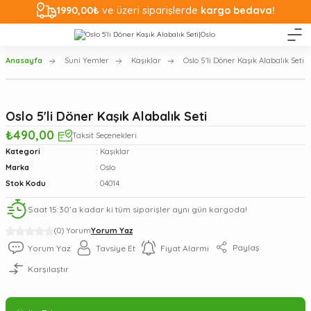
1990,00₺
ve üzeri siparişlerde
kargo bedava!
Anasayfa
Suni Yemler
Kaşıklar
Oslo 5'li Döner Kaşık Alabalık Seti
Oslo 5'li Döner Kaşık Alabalık Seti
₺490,00
Taksit Seçenekleri
Kategori
Kaşıklar
Marka
Oslo
Stok Kodu
04014
Saat 15:30’a kadar ki tüm siparişler aynı gün kargoda!
(0) Yorum
Yorum Yaz
Paylaş
Yorum Yaz
Tavsiye Et
Fiyat Alarmı
Karşılaştır