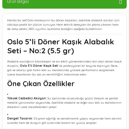
Ürün Bilgisi
Harika bir set! Oslo markasının bu döner kaşıkları, özellikle alabalık avcıları için
oldukça pratik bir çözüm sunuyor. Hem teknik detayları ön plana çıkaran hem
de satış odaklı, SEO uyumlu açıklama taslağını aşağıda bulabilirsin:
Oslo 5’li Döner Kaşık Alabalık
Seti – No:2 (5.5 gr)
Alabalık avcılığının klasikleşen ve en etkili yöntemlerinden biri olan döner kaşık
disiplini,
Oslo 5’li Döner Kaşık Seti
ile profesyonel bir boyuta taşınıyor. Dere,
göl ve akarsu gibi farklı tatlı su meralarında yüksek performans sergilemek
üzere tasarlanan bu set, av verimliliğini maksimize eder.
Öne Çıkan Özellikler
Yüksek Cezbedici Aksiyon:
Su içerisinde oluşturduğu güçlü titreşim ve parlak
metalik yansımalar sayesinde, özellikle alabalık ve diğer avcı tatlı su balıklarının
dikkatini uzak mesafelerden çeker.
Dengeli Tasarım:
5.5 gram ağırlığı ve aerodinamik yapısı sayesinde hem akıntılı
sularda hem de durgun göl sularında kararlı bir yüzüş sergiler.