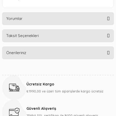
Yorumlar
Taksit Seçenekleri
Bu ürüne ilk yorumu siz yapın!
Önerileriniz
Yorum Yaz
Bu ürünün fiyat bilgisi, resim, ürün açıklamalarında ve diğer
konularda yetersiz gördüğünüz noktaları öneri formunu
kullanarak tarafımıza iletebilirsiniz.
Ücretsiz Kargo
Görüş ve önerileriniz için teşekkür ederiz.
₺1990,00 ve üzeri tüm siparişlerde kargo ücretsiz
Ürün resmi kalitesiz, bozuk veya görüntülenemiyor.
Ürün açıklamasında eksik bilgiler bulunuyor.
Güvenli Alışveriş
Ürün bilgilerinde hatalar bulunuyor.
256bit SSL sertifikası ile %100 güvenli alışveriş