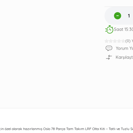
Saat 15:3
(0)
Yorum Y
Karşılaşt
in özel olarak hazırlanmış Oslo 78 Parça Tam Takım LRF Olta Kiti – Tatlı ve Tuzlu S