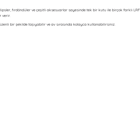
klipsler, fırdöndüler ve çeşitli aksesuarlar sayesinde tek bir kutu ile birçok farklı L
 verir.
nli bir şekilde taşıyabilir ve av sırasında kolayca kullanabilirsiniz.