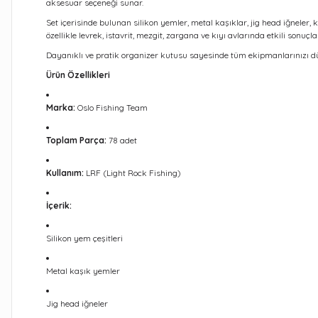
aksesuar seçeneği sunar.
Set içerisinde bulunan silikon yemler, metal kaşıklar, jig head iğneler, 
özellikle levrek, istavrit, mezgit, zargana ve kıyı avlarında etkili sonuçlar
Dayanıklı ve pratik organizer kutusu sayesinde tüm ekipmanlarınızı düze
Ürün Özellikleri
Marka:
Oslo Fishing Team
Toplam Parça:
78 adet
Kullanım:
LRF (Light Rock Fishing)
İçerik:
Silikon yem çeşitleri
Metal kaşık yemler
Jig head iğneler