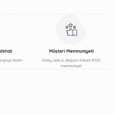
slimat
Müşteri Memnuniyeti
 kargoya teslim
Kolay iade & değişim imkanı %100
memnuniyet