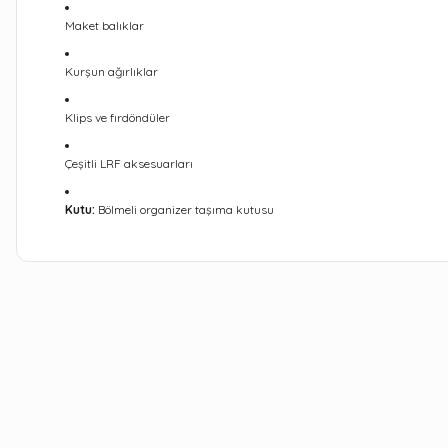
Maket balıklar
Kurşun ağırlıklar
Klips ve fırdöndüler
Çeşitli LRF aksesuarları
Kutu:
Bölmeli organizer taşıma kutusu
Bu ürünün fiyat bilgisi, resim, ürün açıklamalarında ve diğer kon
Görüş ve önerileriniz için teşekkür ederiz.
Ürün resmi kalitesiz, bozuk veya görüntülenemiyor.
Ürün açıklamasında eksik bilgiler bulunuyor.
Ürün bilgilerinde hatalar bulunuyor.