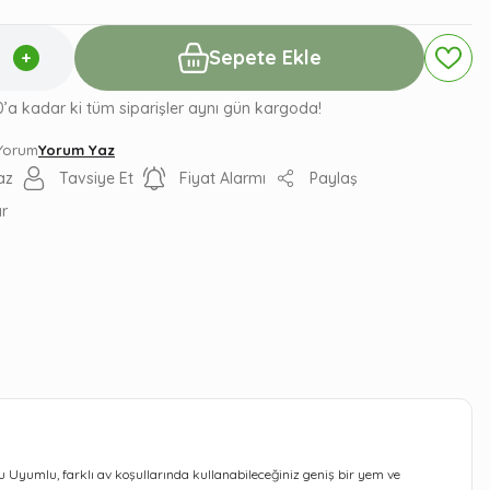
Sepete Ekle
0’a kadar ki tüm siparişler aynı gün kargoda!
 Yorum
Yorum Yaz
az
Tavsiye Et
Fiyat Alarmı
Paylaş
ır
u Uyumlu, farklı av koşullarında kullanabileceğiniz geniş bir yem ve