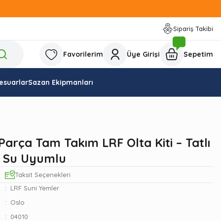
Sipariş Takibi
Favorilerim
Üye Girişi
Sepetim
esuarlar
Sazan Ekipmanları
Parça Tam Takım LRF Olta Kiti – Tatlı
u Su Uyumlu
Taksit Seçenekleri
LRF Suni Yemler
Oslo
04010