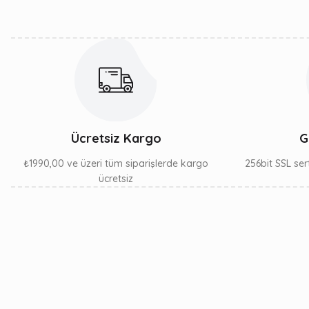
Ürün fiyatı diğer sitelerden daha pahalı.
Bu ürüne benzer farklı alternatifler olmalı.
Ücretsiz Kargo
G
₺1990,00 ve üzeri tüm siparişlerde kargo
256bit SSL sert
ücretsiz