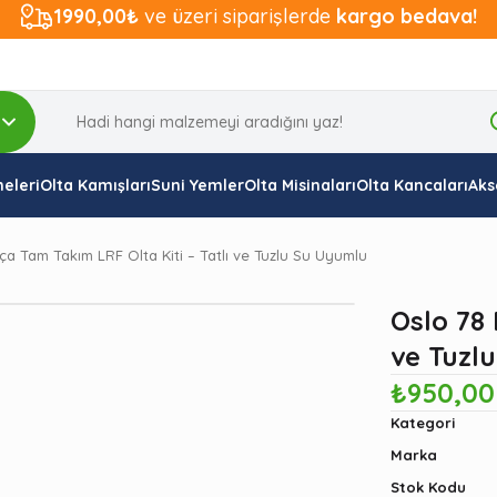
1990,00₺
ve üzeri siparişlerde
kargo bedava!
eleri
Olta Kamışları
Suni Yemler
Olta Misinaları
Olta Kancaları
Aks
ça Tam Takım LRF Olta Kiti – Tatlı ve Tuzlu Su Uyumlu
Oslo 78 
ve Tuzl
₺950,00
Kategori
Marka
Stok Kodu