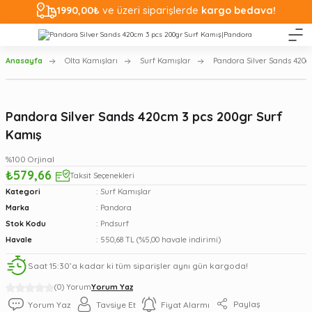
1990,00₺
ve üzeri siparişlerde
kargo bedava!
Anasayfa
Olta Kamışları
Surf Kamışlar
Pandora Silver Sands 420c
Pandora Silver Sands 420cm 3 pcs 200gr Surf
Kamış
%100 Orjinal
₺579,66
Taksit Seçenekleri
Kategori
Surf Kamışlar
Marka
Pandora
Stok Kodu
Pndsurf
Havale
550,68 TL (%5,00 havale indirimi)
Saat 15:30’a kadar ki tüm siparişler aynı gün kargoda!
(0) Yorum
Yorum Yaz
Paylaş
Yorum Yaz
Tavsiye Et
Fiyat Alarmı