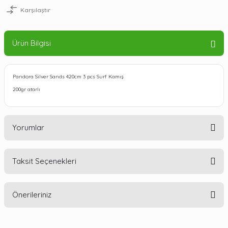
Karşılaştır
Ürün Bilgisi
Pandora Silver Sands 420cm 3 pcs Surf Kamış
200gr atarlı
Yorumlar
Taksit Seçenekleri
Bu ürüne ilk yorumu siz yapın!
Önerileriniz
Yorum Yaz