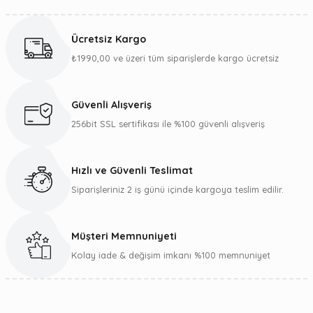
Bu ürünün fiyat bilgisi, resim, ürün açıklamalarında ve diğer
konularda yetersiz gördüğünüz noktaları öneri formunu
kullanarak tarafımıza iletebilirsiniz.
Ücretsiz Kargo
Görüş ve önerileriniz için teşekkür ederiz.
₺1990,00 ve üzeri tüm siparişlerde kargo ücretsiz
Ürün resmi kalitesiz, bozuk veya görüntülenemiyor.
Ürün açıklamasında eksik bilgiler bulunuyor.
Güvenli Alışveriş
Ürün bilgilerinde hatalar bulunuyor.
256bit SSL sertifikası ile %100 güvenli alışveriş
Ürün fiyatı diğer sitelerden daha pahalı.
Bu ürüne benzer farklı alternatifler olmalı.
Hızlı ve Güvenli Teslimat
Siparişleriniz 2 iş günü içinde kargoya teslim edilir.
Müşteri Memnuniyeti
Gönder
Kolay iade & değişim imkanı %100 memnuniyet