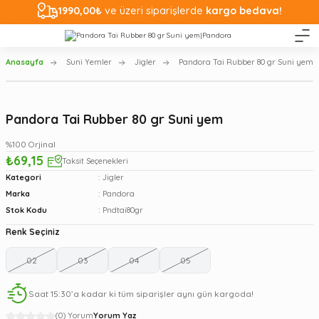
1990,00₺
ve üzeri siparişlerde
kargo bedava!
Anasayfa
Suni Yemler
Jigler
Pandora Tai Rubber 80 gr Suni yem
Pandora Tai Rubber 80 gr Suni yem
%100 Orjinal
₺69,15
Taksit Seçenekleri
Kategori
Jigler
Marka
Pandora
Stok Kodu
Pndtai80gr
Renk Seçiniz
02
03
04
05
Saat 15:30’a kadar ki tüm siparişler aynı gün kargoda!
(0) Yorum
Yorum Yaz