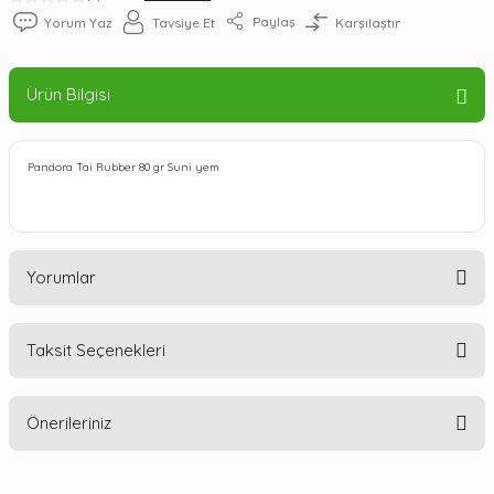
Paylaş
Yorum Yaz
Tavsiye Et
Karşılaştır
Ürün Bilgisi
Pandora Tai Rubber 80 gr Suni yem
Yorumlar
Taksit Seçenekleri
Bu ürüne ilk yorumu siz yapın!
Önerileriniz
Yorum Yaz