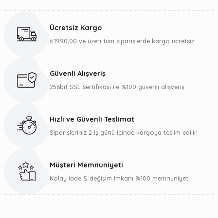
Bu ürünün fiyat bilgisi, resim, ürün açıklamalarında ve diğer
konularda yetersiz gördüğünüz noktaları öneri formunu
kullanarak tarafımıza iletebilirsiniz.
Ücretsiz Kargo
Görüş ve önerileriniz için teşekkür ederiz.
₺1990,00 ve üzeri tüm siparişlerde kargo ücretsiz
Ürün resmi kalitesiz, bozuk veya görüntülenemiyor.
Ürün açıklamasında eksik bilgiler bulunuyor.
Güvenli Alışveriş
Ürün bilgilerinde hatalar bulunuyor.
256bit SSL sertifikası ile %100 güvenli alışveriş
Ürün fiyatı diğer sitelerden daha pahalı.
Bu ürüne benzer farklı alternatifler olmalı.
Hızlı ve Güvenli Teslimat
Siparişleriniz 2 iş günü içinde kargoya teslim edilir.
Müşteri Memnuniyeti
Gönder
Kolay iade & değişim imkanı %100 memnuniyet