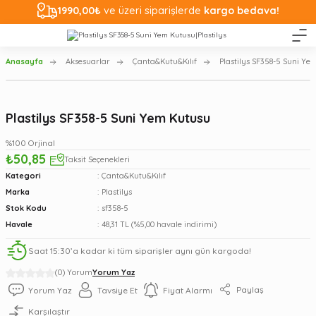
1990,00₺
ve üzeri siparişlerde
kargo bedava!
Anasayfa
Aksesuarlar
Çanta&Kutu&Kılıf
Plastilys SF358-5 Suni Ye
Plastilys SF358-5 Suni Yem Kutusu
%100 Orjinal
₺50,85
Taksit Seçenekleri
Kategori
Çanta&Kutu&Kılıf
Marka
Plastilys
Stok Kodu
sf358-5
Havale
48,31 TL (%5,00 havale indirimi)
Saat 15:30’a kadar ki tüm siparişler aynı gün kargoda!
(0) Yorum
Yorum Yaz
Paylaş
Yorum Yaz
Tavsiye Et
Fiyat Alarmı
Karşılaştır