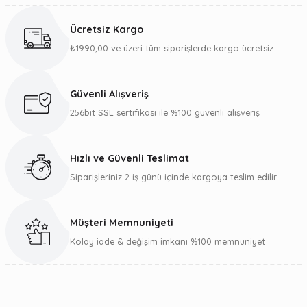
konularda yetersiz gördüğünüz noktaları öneri formunu
kullanarak tarafımıza iletebilirsiniz.
Ücretsiz Kargo
Görüş ve önerileriniz için teşekkür ederiz.
₺1990,00 ve üzeri tüm siparişlerde kargo ücretsiz
Ürün resmi kalitesiz, bozuk veya görüntülenemiyor.
Ürün açıklamasında eksik bilgiler bulunuyor.
Güvenli Alışveriş
Ürün bilgilerinde hatalar bulunuyor.
256bit SSL sertifikası ile %100 güvenli alışveriş
Ürün fiyatı diğer sitelerden daha pahalı.
Bu ürüne benzer farklı alternatifler olmalı.
Hızlı ve Güvenli Teslimat
Siparişleriniz 2 iş günü içinde kargoya teslim edilir.
Müşteri Memnuniyeti
Gönder
Kolay iade & değişim imkanı %100 memnuniyet