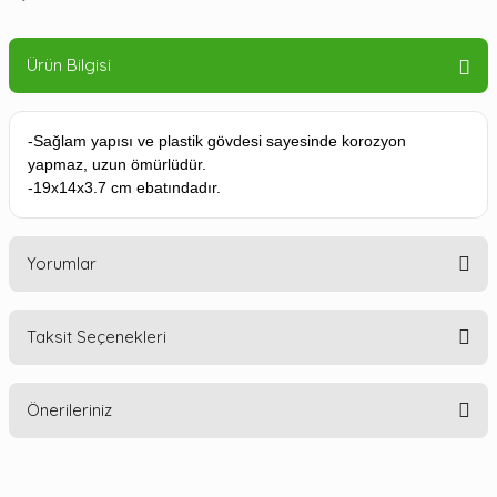
Ürün Bilgisi
-Sağlam yapısı ve plastik gövdesi sayesinde korozyon
yapmaz, uzun ömürlüdür.
-19x14x3.7 cm ebatındadır.
Yorumlar
Taksit Seçenekleri
Bu ürüne ilk yorumu siz yapın!
Önerileriniz
Yorum Yaz
Bu ürünün fiyat bilgisi, resim, ürün açıklamalarında ve diğer