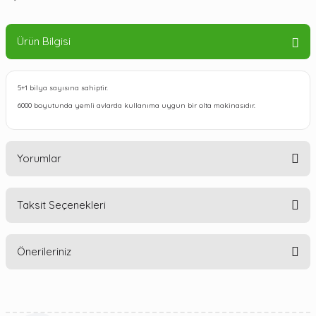
Ürün Bilgisi
5+1 bilya sayısına sahiptir.
6000 boyutunda yemli avlarda kullanıma uygun bir olta makinasıdır.
Yorumlar
Taksit Seçenekleri
Bu ürüne ilk yorumu siz yapın!
Önerileriniz
Yorum Yaz
Bu ürünün fiyat bilgisi, resim, ürün açıklamalarında ve diğer
konularda yetersiz gördüğünüz noktaları öneri formunu