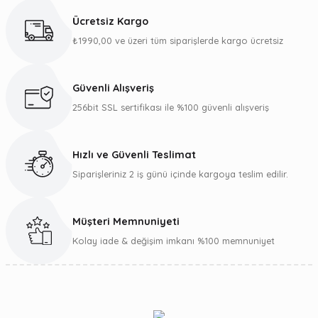
kullanarak tarafımıza iletebilirsiniz.
Ücretsiz Kargo
Görüş ve önerileriniz için teşekkür ederiz.
₺1990,00 ve üzeri tüm siparişlerde kargo ücretsiz
Ürün resmi kalitesiz, bozuk veya görüntülenemiyor.
Ürün açıklamasında eksik bilgiler bulunuyor.
Güvenli Alışveriş
Ürün bilgilerinde hatalar bulunuyor.
256bit SSL sertifikası ile %100 güvenli alışveriş
Ürün fiyatı diğer sitelerden daha pahalı.
Bu ürüne benzer farklı alternatifler olmalı.
Hızlı ve Güvenli Teslimat
Siparişleriniz 2 iş günü içinde kargoya teslim edilir.
Müşteri Memnuniyeti
Gönder
Kolay iade & değişim imkanı %100 memnuniyet