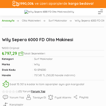
1990,00₺
ve üzeri siparişlerde
kargo bedava!
Anasayfa
Olta Makineleri
Surf Makinalar
Wily Sepera 6000 FD Olt
Wily Sepera 6000 FD Olta Makinesi
%100 Orijinal
₺797,29
Taksit Seçenekleri
Kategori
Surf Makinalar
Marka
Wily
Stok Kodu
10-SP6000
Havale
757,43 TL (%5,00 havale indirimi)
Saat 15:30’a kadar ki tüm siparişler aynı gün kargoda!
(0) Yorum
Yorum Yaz
Paylaş
Yorum Yaz
Tavsiye Et
Fiyat Alarmı
Karşılaştır