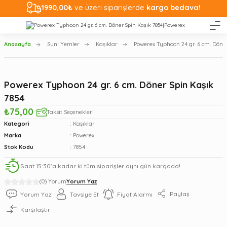
1990,00₺
ve üzeri siparişlerde
kargo bedava!
Anasayfa
Suni Yemler
Kaşıklar
Powerex Typhoon 24 gr. 6 cm. Döne
Powerex Typhoon 24 gr. 6 cm. Döner Spin Kaşık
7854
₺75,00
Taksit Seçenekleri
Kategori
Kaşıklar
Marka
Powerex
Stok Kodu
7854
Saat 15:30’a kadar ki tüm siparişler aynı gün kargoda!
(0) Yorum
Yorum Yaz
Paylaş
Yorum Yaz
Tavsiye Et
Fiyat Alarmı
Karşılaştır