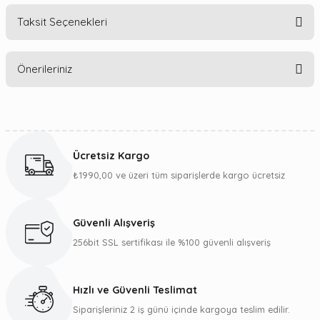
Taksit Seçenekleri
Bu ürüne ilk yorumu siz yapın!
Önerileriniz
Yorum Yaz
Bu ürünün fiyat bilgisi, resim, ürün açıklamalarında ve diğer
konularda yetersiz gördüğünüz noktaları öneri formunu
kullanarak tarafımıza iletebilirsiniz.
Ücretsiz Kargo
Görüş ve önerileriniz için teşekkür ederiz.
₺1990,00 ve üzeri tüm siparişlerde kargo ücretsiz
Ürün resmi kalitesiz, bozuk veya görüntülenemiyor.
Ürün açıklamasında eksik bilgiler bulunuyor.
Güvenli Alışveriş
Ürün bilgilerinde hatalar bulunuyor.
256bit SSL sertifikası ile %100 güvenli alışveriş
Ürün fiyatı diğer sitelerden daha pahalı.
Bu ürüne benzer farklı alternatifler olmalı.
Hızlı ve Güvenli Teslimat
Siparişleriniz 2 iş günü içinde kargoya teslim edilir.