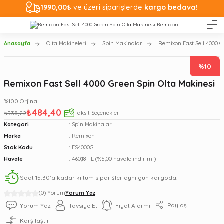
1990,00₺
ve üzeri siparişlerde
kargo bedava!
Anasayfa
Olta Makineleri
Spin Makinalar
Remixon Fast Sell 4000 G
%10
Remixon Fast Sell 4000 Green Spin Olta Makinesi
%100 Orjinal
₺484,40
₺538,22
Taksit Seçenekleri
Kategori
Spin Makinalar
Marka
Remixon
Stok Kodu
FS4000G
Havale
460,18 TL (%5,00 havale indirimi)
Saat 15:30’a kadar ki tüm siparişler aynı gün kargoda!
(0) Yorum
Yorum Yaz
Paylaş
Yorum Yaz
Tavsiye Et
Fiyat Alarmı
Karşılaştır