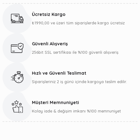
konularda yetersiz gördüğünüz noktaları öneri formunu
kullanarak tarafımıza iletebilirsiniz.
Ücretsiz Kargo
Görüş ve önerileriniz için teşekkür ederiz.
₺1990,00 ve üzeri tüm siparişlerde kargo ücretsiz
Ürün resmi kalitesiz, bozuk veya görüntülenemiyor.
Ürün açıklamasında eksik bilgiler bulunuyor.
Güvenli Alışveriş
Ürün bilgilerinde hatalar bulunuyor.
256bit SSL sertifikası ile %100 güvenli alışveriş
Ürün fiyatı diğer sitelerden daha pahalı.
Bu ürüne benzer farklı alternatifler olmalı.
Hızlı ve Güvenli Teslimat
Siparişleriniz 2 iş günü içinde kargoya teslim edilir.
Müşteri Memnuniyeti
Gönder
Kolay iade & değişim imkanı %100 memnuniyet