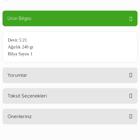
Ürün Bilgisi
Devir 5:21
Ağırlık 240 gr
Bilya Sayısı 1
Yorumlar
Taksit Seçenekleri
Bu ürüne ilk yorumu siz yapın!
Önerileriniz
Yorum Yaz
Bu ürünün fiyat bilgisi, resim, ürün açıklamalarında ve diğer