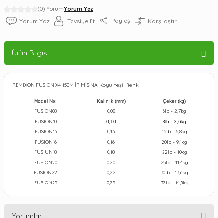
(0) Yorum
Yorum Yaz
Paylaş
Yorum Yaz
Tavsiye Et
Karşılaştır
Ürün Bilgisi
REMIXON FUSION X4 150M İP MİSİNA Koyu Yeşil Renk
Model No:
Kalınlık (mm)
Çeker (kg)
FUSION08
0,08
6lb - 2,7kg
FUSION10
0,10
8lb - 3,6kg
FUSION13
0,13
15lb - 6,8kg
FUSION16
0,16
20lb - 9,1kg
FUSIUN18
0,18
22lb - 10kg
FUSION20
0,20
25lb - 11,4kg
FUSION22
0,22
30lb - 13,6kg
FUSION25
0,25
32lb - 14,5kg
Yorumlar