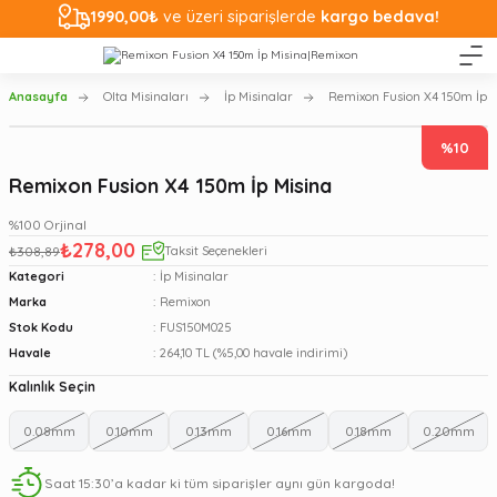
1990,00₺
ve üzeri siparişlerde
kargo bedava!
Anasayfa
Olta Misinaları
İp Misinalar
Remixon Fusion X4 150m İp M
%10
Remixon Fusion X4 150m İp Misina
%100 Orjinal
₺278,00
₺308,89
Taksit Seçenekleri
Kategori
İp Misinalar
Marka
Remixon
Stok Kodu
FUS150M025
Havale
264,10 TL (%5,00 havale indirimi)
Kalınlık Seçin
0.08mm
0.10mm
0.13mm
0.16mm
0.18mm
0.20mm
Saat 15:30’a kadar ki tüm siparişler aynı gün kargoda!