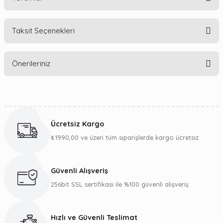
Taksit Seçenekleri
Bu ürüne ilk yorumu siz yapın!
Önerileriniz
Yorum Yaz
Bu ürünün fiyat bilgisi, resim, ürün açıklamalarında ve diğer
konularda yetersiz gördüğünüz noktaları öneri formunu
kullanarak tarafımıza iletebilirsiniz.
Ücretsiz Kargo
Görüş ve önerileriniz için teşekkür ederiz.
₺1990,00 ve üzeri tüm siparişlerde kargo ücretsiz
Ürün resmi kalitesiz, bozuk veya görüntülenemiyor.
Ürün açıklamasında eksik bilgiler bulunuyor.
Güvenli Alışveriş
Ürün bilgilerinde hatalar bulunuyor.
256bit SSL sertifikası ile %100 güvenli alışveriş
Ürün fiyatı diğer sitelerden daha pahalı.
Bu ürüne benzer farklı alternatifler olmalı.
Hızlı ve Güvenli Teslimat