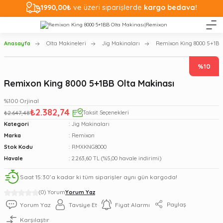
1990,00₺
ve üzeri siparişlerde
kargo bedava!
Anasayfa
Olta Makineleri
Jig Makinaları
Remixon King 8000 5+1BB
%10
Remixon King 8000 5+1BB Olta Makinası
%100 Orjinal
₺2.382,74
₺2.647,48
Taksit Seçenekleri
Kategori
Jig Makinaları
Marka
Remixon
Stok Kodu
RMXKNG8000
Havale
2.263,60 TL (%5,00 havale indirimi)
Saat 15:30’a kadar ki tüm siparişler aynı gün kargoda!
(0) Yorum
Yorum Yaz
Paylaş
Yorum Yaz
Tavsiye Et
Fiyat Alarmı
Karşılaştır