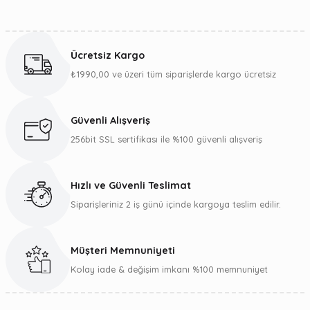
Bu ürünün fiyat bilgisi, resim, ürün açıklamalarında ve diğer
konularda yetersiz gördüğünüz noktaları öneri formunu
kullanarak tarafımıza iletebilirsiniz.
Ücretsiz Kargo
Görüş ve önerileriniz için teşekkür ederiz.
₺1990,00 ve üzeri tüm siparişlerde kargo ücretsiz
Ürün resmi kalitesiz, bozuk veya görüntülenemiyor.
Ürün açıklamasında eksik bilgiler bulunuyor.
Güvenli Alışveriş
Ürün bilgilerinde hatalar bulunuyor.
256bit SSL sertifikası ile %100 güvenli alışveriş
Ürün fiyatı diğer sitelerden daha pahalı.
Bu ürüne benzer farklı alternatifler olmalı.
Hızlı ve Güvenli Teslimat
Siparişleriniz 2 iş günü içinde kargoya teslim edilir.
Müşteri Memnuniyeti
Gönder
Kolay iade & değişim imkanı %100 memnuniyet