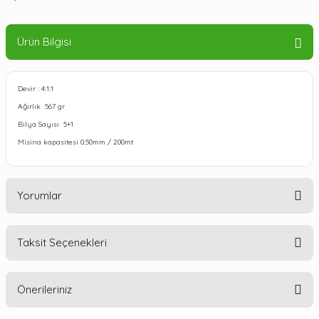
Ürün Bilgisi
Devir : 4:1:1
Ağırlık 567 gr
Bilya Sayısı 5+1
Misina kapasitesi 0.50mm / 200mt
Yorumlar
Taksit Seçenekleri
Bu ürüne ilk yorumu siz yapın!
Önerileriniz
Yorum Yaz