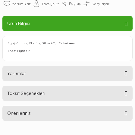
Paylaş
Yorum Yaz
Tavsiye Et
Karşılaştır
Ürün Bilgisi
Ryuji Chubby Floating 3.8cm 4.2gr Maket Yem
1 Adet Fiyatıdır
Yorumlar
Taksit Seçenekleri
Bu ürüne ilk yorumu siz yapın!
Önerileriniz
Yorum Yaz
Bu ürünün fiyat bilgisi, resim, ürün açıklamalarında ve diğer