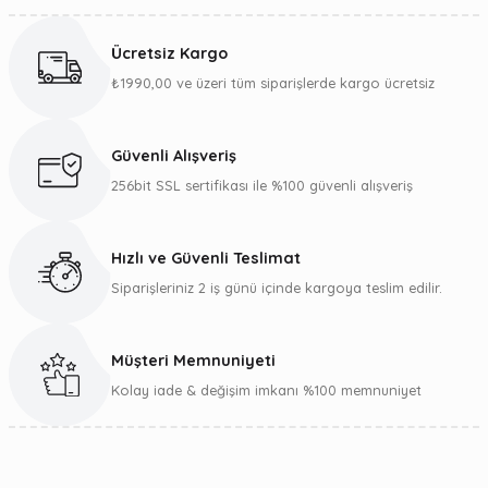
konularda yetersiz gördüğünüz noktaları öneri formunu
kullanarak tarafımıza iletebilirsiniz.
Ücretsiz Kargo
Görüş ve önerileriniz için teşekkür ederiz.
₺1990,00 ve üzeri tüm siparişlerde kargo ücretsiz
Ürün resmi kalitesiz, bozuk veya görüntülenemiyor.
Ürün açıklamasında eksik bilgiler bulunuyor.
Güvenli Alışveriş
Ürün bilgilerinde hatalar bulunuyor.
256bit SSL sertifikası ile %100 güvenli alışveriş
Ürün fiyatı diğer sitelerden daha pahalı.
Bu ürüne benzer farklı alternatifler olmalı.
Hızlı ve Güvenli Teslimat
Siparişleriniz 2 iş günü içinde kargoya teslim edilir.
Müşteri Memnuniyeti
Gönder
Kolay iade & değişim imkanı %100 memnuniyet