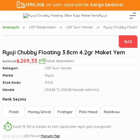
1990,00₺
ve üzeri siparişlerde
kargo bedava!
Anasayfa
LRF Malzemeleri
LRF Suni Yemler
Ryuji Chubby Floatin
%10
Ryuji Chubby Floating 3.8cm 4.2gr Maket Yem
₺269,33
₺299,25
Taksit Seçenekleri
Kategori
LRF Suni Yemler
Marka
Ryuji
Stok Kodu
RYJC
Havale
255,86 TL (%5,00 havale indirimi)
Renk Seçiniz
Flash
Honey Ghost
Firetiger
Pink Head
Rainbow
Saat 15:30’a kadar ki tüm siparişler aynı gün kargoda!
(0) Yorum
Yorum Yaz