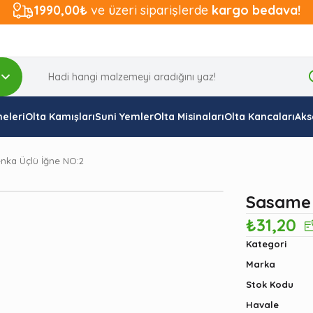
1990,00₺
ve üzeri siparişlerde
kargo bedava!
eleri
Olta Kamışları
Suni Yemler
Olta Misinaları
Olta Kancaları
Aks
nka Üçlü İğne NO:2
Sasame 
₺31,20
Kategori
Marka
Stok Kodu
Havale