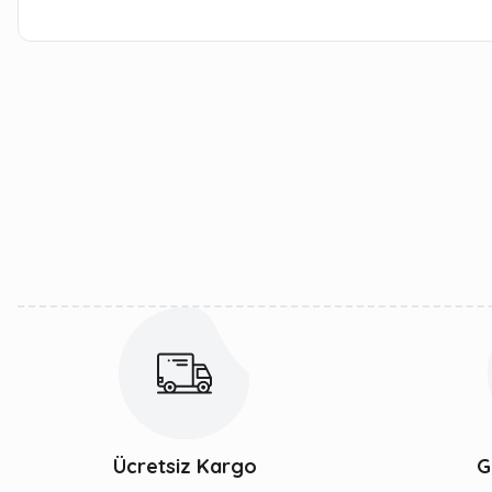
Bu ürünün fiyat bilgisi, resim, ürün açıklamalarında ve diğer kon
Görüş ve önerileriniz için teşekkür ederiz.
Ürün resmi kalitesiz, bozuk veya görüntülenemiyor.
Ürün açıklamasında eksik bilgiler bulunuyor.
Ürün bilgilerinde hatalar bulunuyor.
Ürün fiyatı diğer sitelerden daha pahalı.
Bu ürüne benzer farklı alternatifler olmalı.
Ücretsiz Kargo
G