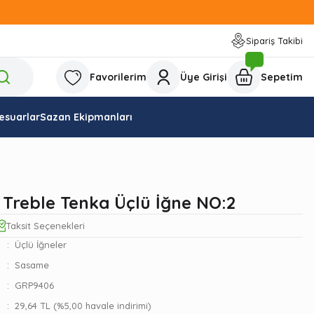
Sipariş Takibi
Favorilerim
Üye Girişi
Sepetim
esuarlar
Sazan Ekipmanları
Treble Tenka Üçlü İğne NO:2
Taksit Seçenekleri
Üçlü İğneler
Sasame
GRP9406
29,64 TL (%5,00 havale indirimi)