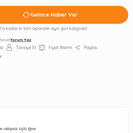
Gelince Haber Ver
0’a kadar ki tüm siparişler aynı gün kargoda!
 Yorum
Yorum Yaz
az
Tavsiye Et
Fiyat Alarmı
Paylaş
ır
 rakipsiz üçlü iğne