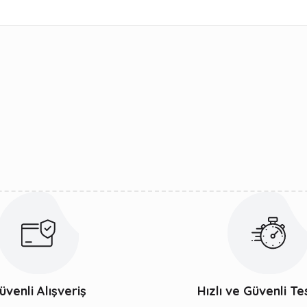
ularda yetersiz gördüğünüz noktaları öneri formunu kullanarak tarafımıza 
Bu ürüne ilk yorumu siz yapın!
Yorum Yaz
Gönder
üvenli Alışveriş
Hızlı ve Güvenli Te