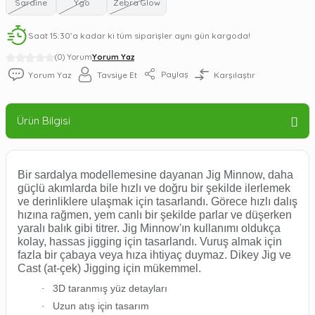
Sardine
Ygo
Zebra Glow
Saat 15:30’a kadar ki tüm siparişler aynı gün kargoda!
(0) Yorum
Yorum Yaz
Paylaş
Yorum Yaz
Tavsiye Et
Karşılaştır
Ürün Bilgisi
Bir sardalya modellemesine dayanan Jig Minnow, daha
güçlü akımlarda bile hızlı ve doğru bir şekilde ilerlemek
ve derinliklere ulaşmak için tasarlandı. Görece hızlı dalış
hızına rağmen, yem canlı bir şekilde parlar ve düşerken
yaralı balık gibi titrer. Jig Minnow'ın kullanımı oldukça
kolay, hassas jigging için tasarlandı. Vuruş almak için
fazla bir çabaya veya hıza ihtiyaç duymaz. Dikey Jig ve
Cast (at-çek) Jigging için mükemmel.
3D taranmış yüz detayları
·
Uzun atış için tasarım
·