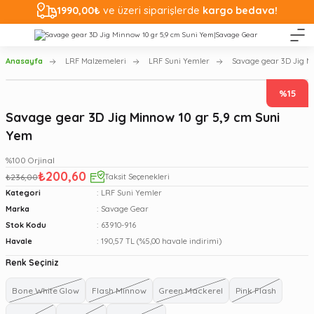
1990,00₺
ve üzeri siparişlerde
kargo bedava!
Anasayfa
LRF Malzemeleri
LRF Suni Yemler
Savage gear 3D Jig M
%15
Savage gear 3D Jig Minnow 10 gr 5,9 cm Suni
Yem
%100 Orjinal
₺200,60
₺236,00
Taksit Seçenekleri
Kategori
LRF Suni Yemler
Marka
Savage Gear
Stok Kodu
63910-916
Havale
190,57 TL (%5,00 havale indirimi)
Renk Seçiniz
Bone White Glow
Flash Minnow
Green Mackerel
Pink Flash