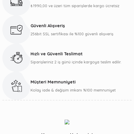
₺1990,00 ve üzeri tüm siparişlerde kargo ücretsiz
Ürün resmi kalitesiz, bozuk veya görüntülenemiyor.
Ürün açıklamasında eksik bilgiler bulunuyor.
Güvenli Alışveriş
Ürün bilgilerinde hatalar bulunuyor.
256bit SSL sertifikası ile %100 güvenli alışveriş
Ürün fiyatı diğer sitelerden daha pahalı.
Bu ürüne benzer farklı alternatifler olmalı.
Hızlı ve Güvenli Teslimat
Siparişleriniz 2 iş günü içinde kargoya teslim edilir.
Müşteri Memnuniyeti
Gönder
Kolay iade & değişim imkanı %100 memnuniyet