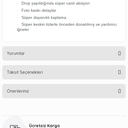
Drop yapıldığında süper canlı aksiyon
·
Foto baskı detaylar
·
Süper dayanıklı kaplama
·
Süper keskin tizlerle önceden donatılmış ve yardımcı
·
iğneler
Yorumlar
Taksit Seçenekleri
Bu ürüne ilk yorumu siz yapın!
Önerileriniz
Yorum Yaz
Bu ürünün fiyat bilgisi, resim, ürün açıklamalarında ve diğer
konularda yetersiz gördüğünüz noktaları öneri formunu
kullanarak tarafımıza iletebilirsiniz.
Ücretsiz Kargo
Görüş ve önerileriniz için teşekkür ederiz.