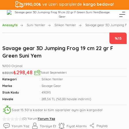
1990,00₺
ve üzeri siparişlerde
kargo bedava!
Anasayfa
Suni Yemler
Silikon Yemler
Savage gear 3D Jumping Fro
%15
Savage gear 3D Jumping Frog 19 cm 22 gr F
Green Suni Yem
%100 Orjinal
₺298,48
₺351,15
Taksit Seçenekleri
Kategori
Silikon Yemler
Marka
Savage Gear
Stok Kodu
49095
Havale
283,56 TL (%5,00 havale indirimi)
Saat 15:30’a kadar ki tüm siparişler aynı gün kargoda!
(0) Yorum
Yorum Yaz
Paylaş
Yorum Yaz
Tavsiye Et
Fiyat Alarmı