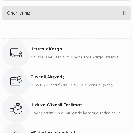
Bu ürüne ilk yorumu siz yapın!
Önerileriniz
Yorum Yaz
Bu ürünün fiyat bilgisi, resim, ürün açıklamalarında ve diğer
konularda yetersiz gördüğünüz noktaları öneri formunu
kullanarak tarafımıza iletebilirsiniz.
Ücretsiz Kargo
Görüş ve önerileriniz için teşekkür ederiz.
₺1990,00 ve üzeri tüm siparişlerde kargo ücretsiz
Ürün resmi kalitesiz, bozuk veya görüntülenemiyor.
Ürün açıklamasında eksik bilgiler bulunuyor.
Güvenli Alışveriş
Ürün bilgilerinde hatalar bulunuyor.
256bit SSL sertifikası ile %100 güvenli alışveriş
Ürün fiyatı diğer sitelerden daha pahalı.
Bu ürüne benzer farklı alternatifler olmalı.
Hızlı ve Güvenli Teslimat
Siparişleriniz 2 iş günü içinde kargoya teslim edilir.
Müşteri Memnuniyeti