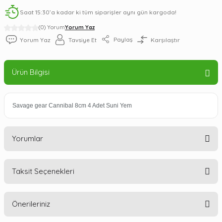
Saat 15:30’a kadar ki tüm siparişler aynı gün kargoda!
(0) Yorum
Yorum Yaz
Paylaş
Yorum Yaz
Tavsiye Et
Karşılaştır
Ürün Bilgisi
Savage gear Cannibal 8cm 4 Adet Suni Yem
Yorumlar
Taksit Seçenekleri
Bu ürüne ilk yorumu siz yapın!
Önerileriniz
Yorum Yaz