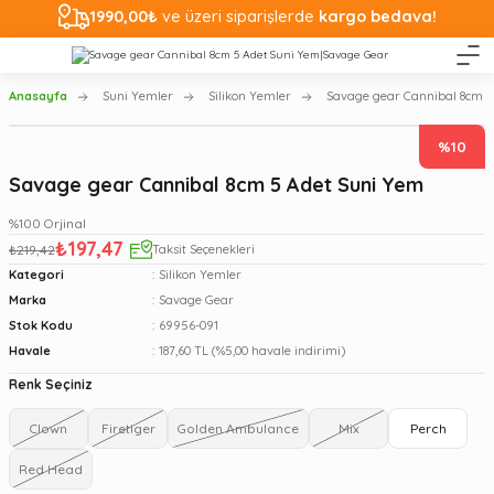
1990,00₺
ve üzeri siparişlerde
kargo bedava!
Anasayfa
Suni Yemler
Silikon Yemler
Savage gear Cannibal 8cm 5
%10
Savage gear Cannibal 8cm 5 Adet Suni Yem
%100 Orjinal
₺197,47
₺219,42
Taksit Seçenekleri
Kategori
Silikon Yemler
Marka
Savage Gear
Stok Kodu
69956-091
Havale
187,60 TL (%5,00 havale indirimi)
Renk Seçiniz
Clown
Firetiger
Golden Ambulance
Mix
Perch
Red Head