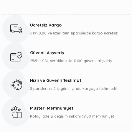
Bu ürünün fiyat bilgisi, resim, ürün açıklamalarında ve diğer
konularda yetersiz gördüğünüz noktaları öneri formunu
kullanarak tarafımıza iletebilirsiniz.
Ücretsiz Kargo
Görüş ve önerileriniz için teşekkür ederiz.
₺1990,00 ve üzeri tüm siparişlerde kargo ücretsiz
Ürün resmi kalitesiz, bozuk veya görüntülenemiyor.
Ürün açıklamasında eksik bilgiler bulunuyor.
Güvenli Alışveriş
Ürün bilgilerinde hatalar bulunuyor.
256bit SSL sertifikası ile %100 güvenli alışveriş
Ürün fiyatı diğer sitelerden daha pahalı.
Bu ürüne benzer farklı alternatifler olmalı.
Hızlı ve Güvenli Teslimat
Siparişleriniz 2 iş günü içinde kargoya teslim edilir.
Müşteri Memnuniyeti
Gönder
Kolay iade & değişim imkanı %100 memnuniyet