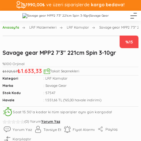
1990,00₺
ve üzeri siparişlerde
kargo bedava!
Anasayfa
LRF Malzemeleri
LRF Kamışlar
Savage gear MPP2 7'3'' 2
%15
Savage gear MPP2 7'3'' 221cm Spin 3-10gr
%100 Orjinal
₺1.633,33
₺1.921,57
Taksit Seçenekleri
Kategori
LRF Kamışlar
Marka
Savage Gear
Stok Kodu
57547
Havale
1.551,66 TL (%5,00 havale indirimi)
Saat 15:30’a kadar ki tüm siparişler aynı gün kargoda!
(0) Yorum
Yorum Yaz
Paylaş
Yorum Yaz
Tavsiye Et
Fiyat Alarmı
Karşılaştır