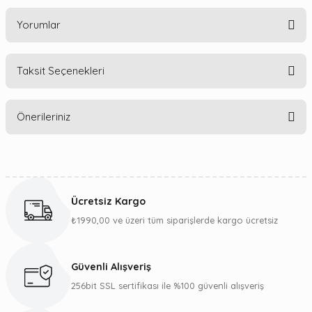
Yorumlar
Taksit Seçenekleri
Bu ürüne ilk yorumu siz yapın!
Önerileriniz
Yorum Yaz
Bu ürünün fiyat bilgisi, resim, ürün açıklamalarında ve diğer
konularda yetersiz gördüğünüz noktaları öneri formunu
kullanarak tarafımıza iletebilirsiniz.
Ücretsiz Kargo
Görüş ve önerileriniz için teşekkür ederiz.
₺1990,00 ve üzeri tüm siparişlerde kargo ücretsiz
Ürün resmi kalitesiz, bozuk veya görüntülenemiyor.
Ürün açıklamasında eksik bilgiler bulunuyor.
Güvenli Alışveriş
Ürün bilgilerinde hatalar bulunuyor.
256bit SSL sertifikası ile %100 güvenli alışveriş
Ürün fiyatı diğer sitelerden daha pahalı.