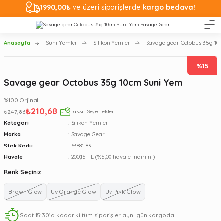
1990,00₺
ve üzeri siparişlerde
kargo bedava!
Anasayfa
Suni Yemler
Silikon Yemler
Savage gear Octobus 35g 1
%15
Savage gear Octobus 35g 10cm Suni Yem
%100 Orjinal
₺210,68
₺247,86
Taksit Seçenekleri
Kategori
Silikon Yemler
Marka
Savage Gear
Stok Kodu
63881-83
Havale
200,15 TL (%5,00 havale indirimi)
Renk Seçiniz
Brown Glow
Uv Orange Glow
Uv Pink Glow
Saat 15:30’a kadar ki tüm siparişler aynı gün kargoda!