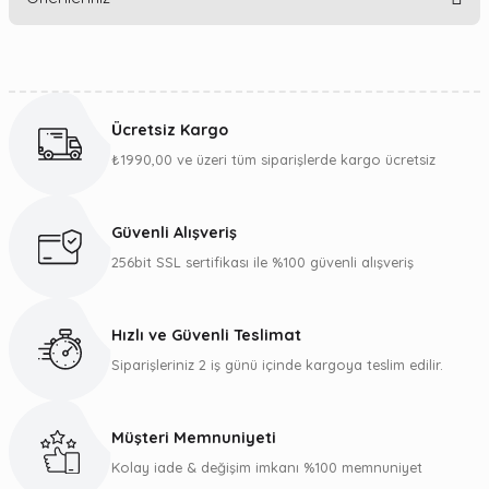
Yorum Yaz
Bu ürünün fiyat bilgisi, resim, ürün açıklamalarında ve diğer
konularda yetersiz gördüğünüz noktaları öneri formunu
kullanarak tarafımıza iletebilirsiniz.
Ücretsiz Kargo
Görüş ve önerileriniz için teşekkür ederiz.
₺1990,00 ve üzeri tüm siparişlerde kargo ücretsiz
Ürün resmi kalitesiz, bozuk veya görüntülenemiyor.
Ürün açıklamasında eksik bilgiler bulunuyor.
Güvenli Alışveriş
Ürün bilgilerinde hatalar bulunuyor.
256bit SSL sertifikası ile %100 güvenli alışveriş
Ürün fiyatı diğer sitelerden daha pahalı.
Bu ürüne benzer farklı alternatifler olmalı.
Hızlı ve Güvenli Teslimat
Siparişleriniz 2 iş günü içinde kargoya teslim edilir.
Müşteri Memnuniyeti
Gönder
Kolay iade & değişim imkanı %100 memnuniyet