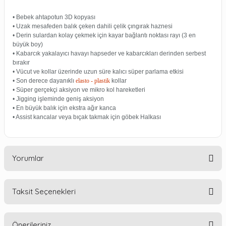
• Bebek ahtapotun 3D kopyası
• Uzak mesafeden balık çeken dahili çelik çıngırak haznesi
• Derin sulardan kolay çekmek için kayar bağlantı noktası rayı (3 en
büyük boy)
• Kabarcık yakalayıcı havayı hapseder ve kabarcıkları derinden serbest
bırakır
• Vücut ve kollar üzerinde uzun süre kalıcı süper parlama etkisi
• Son derece dayanıklı
elasto - plastik
kollar
• Süper gerçekçi aksiyon ve mikro kol hareketleri
• Jigging işleminde geniş aksiyon
• En büyük balık için ekstra ağır kanca
• Assist kancalar veya bıçak takmak için göbek Halkası
Yorumlar
Taksit Seçenekleri
Bu ürüne ilk yorumu siz yapın!
Önerileriniz