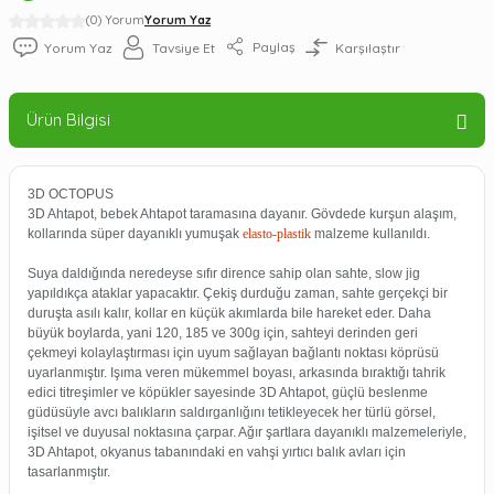
(0) Yorum
Yorum Yaz
Paylaş
Yorum Yaz
Tavsiye Et
Karşılaştır
Ürün Bilgisi
3D OCTOPUS
3D Ahtapot, bebek Ahtapot taramasına dayanır. Gövdede kurşun alaşım,
kollarında süper dayanıklı yumuşak
elasto-plastik
malzeme kullanıldı.
Suya daldığında neredeyse sıfır dirence sahip olan sahte, slow jig
yapıldıkça ataklar yapacaktır. Çekiş durduğu zaman, sahte gerçekçi bir
duruşta asılı kalır, kollar en küçük akımlarda bile hareket eder. Daha
büyük boylarda, yani 120, 185 ve 300g için, sahteyi derinden geri
çekmeyi kolaylaştırması için uyum sağlayan bağlantı noktası köprüsü
uyarlanmıştır. Işıma veren mükemmel boyası, arkasında bıraktığı tahrik
edici titreşimler ve köpükler sayesinde 3D Ahtapot, güçlü beslenme
güdüsüyle avcı balıkların saldırganlığını tetikleyecek her türlü görsel,
işitsel ve duyusal noktasına çarpar. Ağır şartlara dayanıklı malzemeleriyle,
3D Ahtapot, okyanus tabanındaki en vahşi yırtıcı balık avları için
tasarlanmıştır.