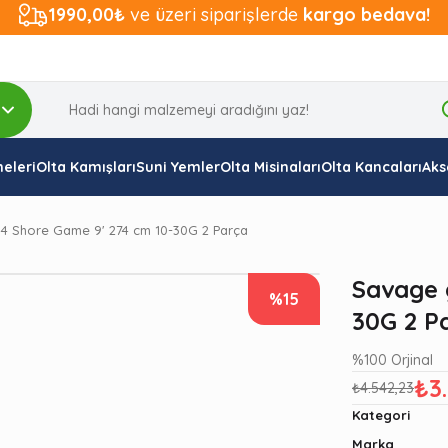
1990,00₺
ve üzeri siparişlerde
kargo bedava!
eleri
Olta Kamışları
Suni Yemler
Olta Misinaları
Olta Kancaları
Aks
4 Shore Game 9' 274 cm 10-30G 2 Parça
Savage 
%15
30G 2 P
%100 Orjinal
₺3
₺4.542,23
Kategori
Marka