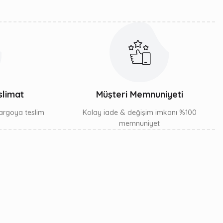
slimat
Müşteri Memnuniyeti
 kargoya teslim
Kolay iade & değişim imkanı %100
memnuniyet