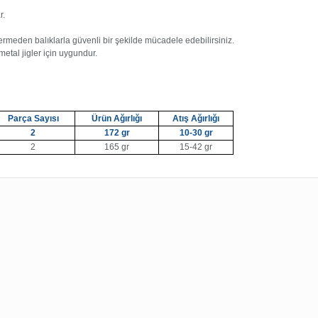
r.
rmeden balıklarla güvenli bir şekilde mücadele edebilirsiniz.
metal jigler için uygundur.
Parça Sayısı
Ürün Ağırlığı
Atış Ağırlığı
2
172 gr
10-30 gr
2
165 gr
15-42 gr
ularda yetersiz gördüğünüz noktaları öneri formunu kullanarak tarafımıza 
Bu ürüne ilk yorumu siz yapın!
Yorum Yaz