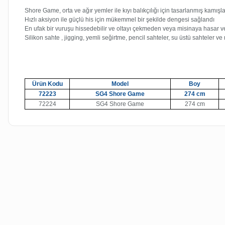
Shore Game, orta ve ağır yemler ile kıyı balıkçılığı için tasarlanmış kamışla
Hızlı aksiyon ile güçlü his için mükemmel bir şekilde dengesi sağlandı
En ufak bir vuruşu hissedebilir ve oltayı çekmeden veya misinaya hasar ve
Silikon sahte , jigging, yemli seğirtme, pencil sahteler, su üstü sahteler ve 
Ürün Kodu
Model
Boy
72223
SG4 Shore Game
274 cm
72224
SG4 Shore Game
274 cm
Bu ürünün fiyat bilgisi, resim, ürün açıklamalarında ve diğer kon
Görüş ve önerileriniz için teşekkür ederiz.
Ürün resmi kalitesiz, bozuk veya görüntülenemiyor.
Ürün açıklamasında eksik bilgiler bulunuyor.
Ürün bilgilerinde hatalar bulunuyor.
Ürün fiyatı diğer sitelerden daha pahalı.