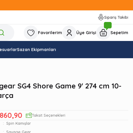
Sipariş Takibi
Favorilerim
Üye Girişi
Sepetim
esuarlar
Sazan Ekipmanları
gear SG4 Shore Game 9' 274 cm 10-
arça
.860,90
Taksit Seçenekleri
Spin Kamışlar
Savage Gear