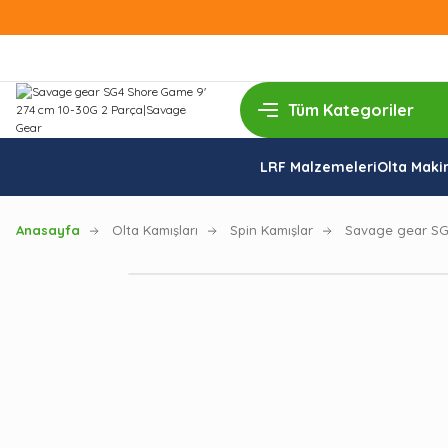
LRF Malzemeleri
Olta Makin
Anasayfa
Olta Kamışları
Spin Kamışlar
Savage gear SG