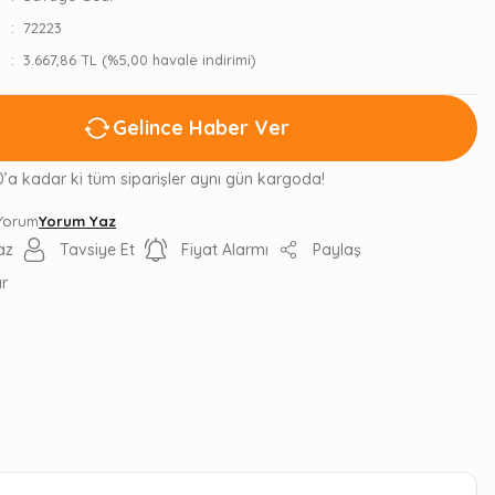
72223
3.667,86 TL (%5,00 havale indirimi)
Gelince Haber Ver
0’a kadar ki tüm siparişler aynı gün kargoda!
 Yorum
Yorum Yaz
az
Tavsiye Et
Fiyat Alarmı
Paylaş
ır