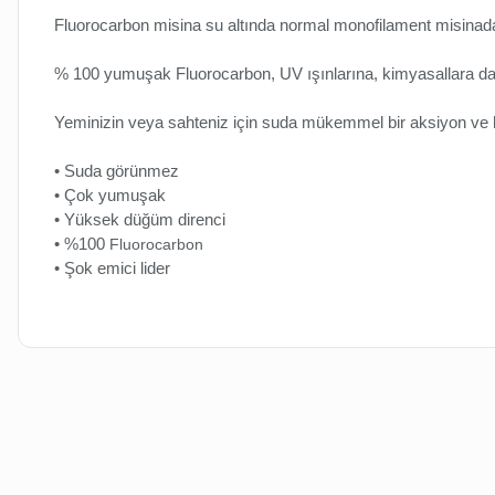
Fluorocarbon misina su altında normal monofilament misinad
% 100 yumuşak Fluorocarbon, UV ışınlarına, kimyasallara daya
Yeminizin veya sahteniz için suda mükemmel bir aksiyon ve 
• Suda
g
örünmez
• Çok yumuşak
• Yüksek
d
üğüm
d
irenci
•
%100
Fluorocarbon
• Şok emici lider
Bu ürünün fiyat bilgisi, resim, ürün açıklamalarında ve diğer kon
Görüş ve önerileriniz için teşekkür ederiz.
Ürün resmi kalitesiz, bozuk veya görüntülenemiyor.