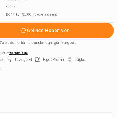
54848
163,17 TL (%5,00 havale indirimi)
Gelince Haber Ver
0’a kadar ki tüm siparişler aynı gün kargoda!
 Yorum
Yorum Yaz
az
Tavsiye Et
Fiyat Alarmı
Paylaş
ır