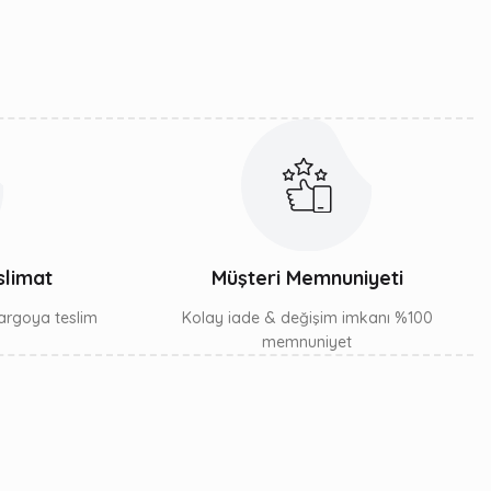
slimat
Müşteri Memnuniyeti
 kargoya teslim
Kolay iade & değişim imkanı %100
memnuniyet