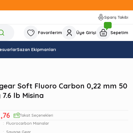
Sipariş Takibi
Favorilerim
Üye Girişi
Sepetim
esuarlar
Sazan Ekipmanları
gear Soft Fluoro Carbon 0,22 mm 50
 7.6 lb Misina
1,76
Taksit Seçenekleri
Fluorocarbon Misinalar
Savage Gear