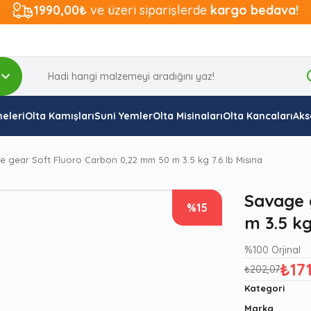
1990,00₺
ve üzeri siparişlerde
kargo bedava!
eleri
Olta Kamışları
Suni Yemler
Olta Misinaları
Olta Kancaları
Aks
 gear Soft Fluoro Carbon 0,22 mm 50 m 3.5 kg 7.6 lb Misina
Savage 
%15
m 3.5 kg
%100 Orjinal
₺17
₺202,07
Kategori
Marka