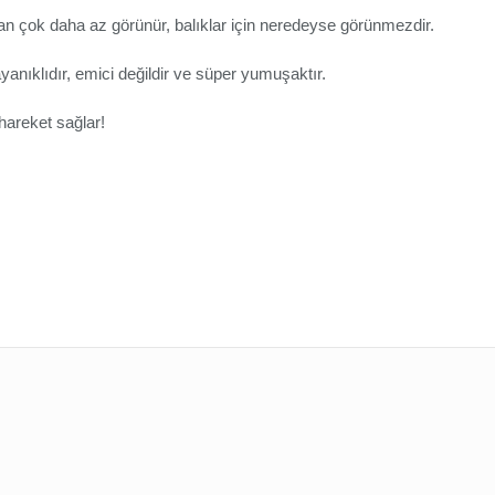
an çok daha az görünür
,
balıklar için neredeyse görünmez
dir
.
nıklıdır, emici değildir ve süper yumuşaktır.
hareket sağlar!
ularda yetersiz gördüğünüz noktaları öneri formunu kullanarak tarafımıza 
Bu ürüne ilk yorumu siz yapın!