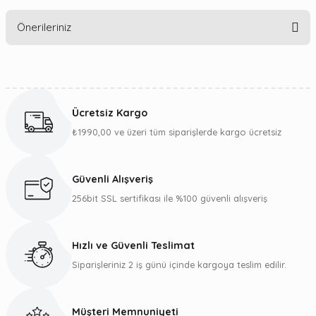
Bu ürüne ilk yorumu siz yapın!
Önerileriniz
Yorum Yaz
Bu ürünün fiyat bilgisi, resim, ürün açıklamalarında ve diğer
konularda yetersiz gördüğünüz noktaları öneri formunu
kullanarak tarafımıza iletebilirsiniz.
Ücretsiz Kargo
Görüş ve önerileriniz için teşekkür ederiz.
₺1990,00 ve üzeri tüm siparişlerde kargo ücretsiz
Ürün resmi kalitesiz, bozuk veya görüntülenemiyor.
Ürün açıklamasında eksik bilgiler bulunuyor.
Güvenli Alışveriş
Ürün bilgilerinde hatalar bulunuyor.
256bit SSL sertifikası ile %100 güvenli alışveriş
Ürün fiyatı diğer sitelerden daha pahalı.
Bu ürüne benzer farklı alternatifler olmalı.
Hızlı ve Güvenli Teslimat
Siparişleriniz 2 iş günü içinde kargoya teslim edilir.
Müşteri Memnuniyeti