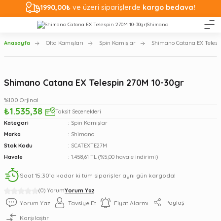
1990,00₺
ve üzeri siparişlerde
kargo bedava!
Anasayfa
Olta Kamışları
Spin Kamışlar
Shimano Catana EX Telesp
Shimano Catana EX Telespin 270M 10-30gr
%100 Orjinal
₺1.535,38
Taksit Seçenekleri
Kategori
Spin Kamışlar
Marka
Shimano
Stok Kodu
SCATEXTE27M
Havale
1.458,61 TL (%5,00 havale indirimi)
Saat 15:30’a kadar ki tüm siparişler aynı gün kargoda!
(0) Yorum
Yorum Yaz
Paylaş
Yorum Yaz
Tavsiye Et
Fiyat Alarmı
Karşılaştır