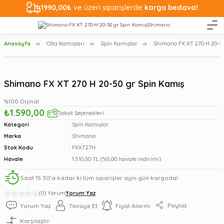
1990,00₺
ve üzeri siparişlerde
kargo bedava!
Anasayfa
Olta Kamışları
Spin Kamışlar
Shimano FX XT 270 H 20-5
Shimano FX XT 270 H 20-50 gr Spin Kamış
%100 Orjinal
₺1.590,00
Taksit Seçenekleri
Kategori
Spin Kamışlar
Marka
Shimano
Stok Kodu
FXXT27H
Havale
1.510,50 TL (%5,00 havale indirimi)
Saat 15:30’a kadar ki tüm siparişler aynı gün kargoda!
(0) Yorum
Yorum Yaz
Paylaş
Yorum Yaz
Tavsiye Et
Fiyat Alarmı
Karşılaştır