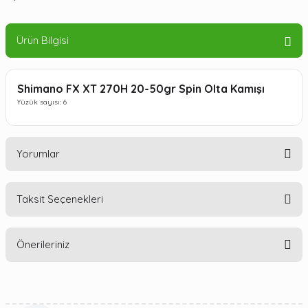
Ürün Bilgisi
Shimano FX XT 270H 20-50gr Spin Olta Kamışı
Yüzük sayısı: 6
Yorumlar
Taksit Seçenekleri
Bu ürüne ilk yorumu siz yapın!
Önerileriniz
Yorum Yaz
Bu ürünün fiyat bilgisi, resim, ürün açıklamalarında ve diğer
konularda yetersiz gördüğünüz noktaları öneri formunu