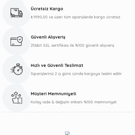
kullanarak tarafımıza iletebilirsiniz.
Ücretsiz Kargo
Görüş ve önerileriniz için teşekkür ederiz.
₺1990,00 ve üzeri tüm siparişlerde kargo ücretsiz
Ürün resmi kalitesiz, bozuk veya görüntülenemiyor.
Ürün açıklamasında eksik bilgiler bulunuyor.
Güvenli Alışveriş
Ürün bilgilerinde hatalar bulunuyor.
256bit SSL sertifikası ile %100 güvenli alışveriş
Ürün fiyatı diğer sitelerden daha pahalı.
Bu ürüne benzer farklı alternatifler olmalı.
Hızlı ve Güvenli Teslimat
Siparişleriniz 2 iş günü içinde kargoya teslim edilir.
Müşteri Memnuniyeti
Gönder
Kolay iade & değişim imkanı %100 memnuniyet