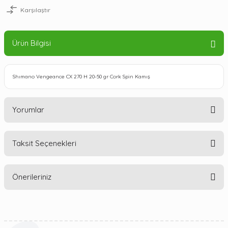
Karşılaştır
Ürün Bilgisi
Shımano Vengeance CX 270 H 20-50 gr Cork Spin Kamış
Yorumlar
Taksit Seçenekleri
Bu ürüne ilk yorumu siz yapın!
Önerileriniz
Yorum Yaz
Bu ürünün fiyat bilgisi, resim, ürün açıklamalarında ve diğer
konularda yetersiz gördüğünüz noktaları öneri formunu