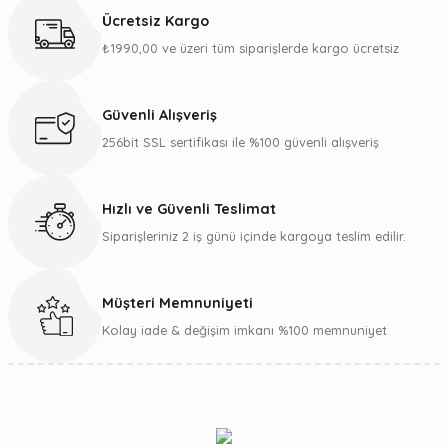
kullanarak tarafımıza iletebilirsiniz.
Ücretsiz Kargo
Görüş ve önerileriniz için teşekkür ederiz.
₺1990,00 ve üzeri tüm siparişlerde kargo ücretsiz
Ürün resmi kalitesiz, bozuk veya görüntülenemiyor.
Ürün açıklamasında eksik bilgiler bulunuyor.
Güvenli Alışveriş
Ürün bilgilerinde hatalar bulunuyor.
256bit SSL sertifikası ile %100 güvenli alışveriş
Ürün fiyatı diğer sitelerden daha pahalı.
Bu ürüne benzer farklı alternatifler olmalı.
Hızlı ve Güvenli Teslimat
Siparişleriniz 2 iş günü içinde kargoya teslim edilir.
Müşteri Memnuniyeti
Gönder
Kolay iade & değişim imkanı %100 memnuniyet