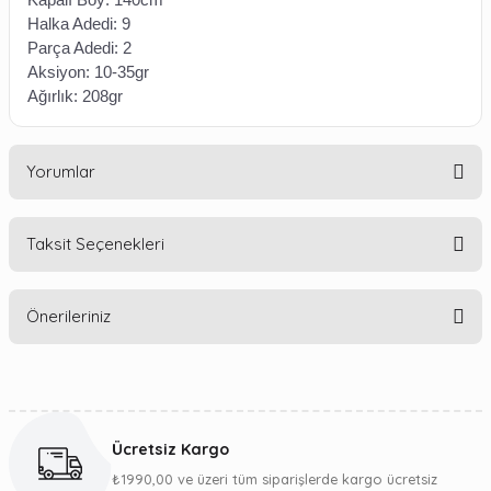
Halka Adedi: 9
Parça Adedi: 2
Aksiyon: 10-35gr
Ağırlık: 208gr
Yorumlar
Taksit Seçenekleri
Bu ürüne ilk yorumu siz yapın!
Önerileriniz
Yorum Yaz
Bu ürünün fiyat bilgisi, resim, ürün açıklamalarında ve diğer
konularda yetersiz gördüğünüz noktaları öneri formunu
kullanarak tarafımıza iletebilirsiniz.
Ücretsiz Kargo
Görüş ve önerileriniz için teşekkür ederiz.
₺1990,00 ve üzeri tüm siparişlerde kargo ücretsiz