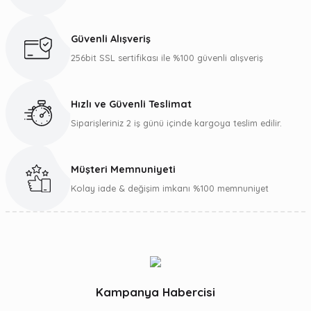
Ürün resmi kalitesiz, bozuk veya görüntülenemiyor.
Ürün açıklamasında eksik bilgiler bulunuyor.
Güvenli Alışveriş
Ürün bilgilerinde hatalar bulunuyor.
256bit SSL sertifikası ile %100 güvenli alışveriş
Ürün fiyatı diğer sitelerden daha pahalı.
Bu ürüne benzer farklı alternatifler olmalı.
Hızlı ve Güvenli Teslimat
Siparişleriniz 2 iş günü içinde kargoya teslim edilir.
Müşteri Memnuniyeti
Gönder
Kolay iade & değişim imkanı %100 memnuniyet
Kampanya Habercisi