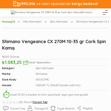
1990,00₺
ve üzeri siparişlerde
kargo bedava!
Anasayfa
Olta Kamışları
Spin Kamışlar
Shimano Vengeance CX 270
Shimano Vengeance CX 270M 10-35 gr Cork Spin
Kamış
%100 Orjinal
₺1.083,25
Taksit Seçenekleri
Kategori
Spin Kamışlar
Marka
Shimano
Stok Kodu
SVCX27MC
Havale
1.029,09 TL (%5,00 havale indirimi)
Saat 15:30’a kadar ki tüm siparişler aynı gün kargoda!
(0) Yorum
Yorum Yaz
Paylaş
Yorum Yaz
Tavsiye Et
Fiyat Alarmı