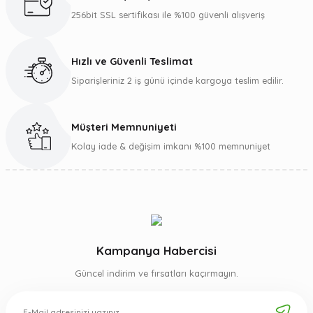
Ürün bilgilerinde hatalar bulunuyor.
256bit SSL sertifikası ile %100 güvenli alışveriş
Ürün fiyatı diğer sitelerden daha pahalı.
Bu ürüne benzer farklı alternatifler olmalı.
Hızlı ve Güvenli Teslimat
Siparişleriniz 2 iş günü içinde kargoya teslim edilir.
Müşteri Memnuniyeti
Gönder
Kolay iade & değişim imkanı %100 memnuniyet
Kampanya Habercisi
Güncel indirim ve fırsatları kaçırmayın.