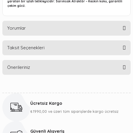
yaratan bir iştah tetikleyicidir: Sarımsak Atraktör – Keskin koku, garantili
çekim gücü.
Yorumlar
Taksit Seçenekleri
Bu ürüne ilk yorumu siz yapın!
Önerileriniz
Yorum Yaz
Bu ürünün fiyat bilgisi, resim, ürün açıklamalarında ve diğer
konularda yetersiz gördüğünüz noktaları öneri formunu
kullanarak tarafımıza iletebilirsiniz.
Ücretsiz Kargo
Görüş ve önerileriniz için teşekkür ederiz.
₺1990,00 ve üzeri tüm siparişlerde kargo ücretsiz
Ürün resmi kalitesiz, bozuk veya görüntülenemiyor.
Ürün açıklamasında eksik bilgiler bulunuyor.
Güvenli Alışveriş