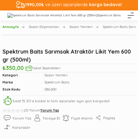
1990,00₺
ve üzeri siparişlerde
kargo bedava!
Anasayfa
Sazan Ekipmanları
Sazan Yemleri
Spektrum Baits Sarım
Spektrum Baits Sarımsak Atraktör Likit Yem 600
gr (500ml)
₺350,00
Taksit Seçenekleri
Kategori
Sazan Yemleri
Marka
Spektrum Baits
Stok Kodu
SBG600
Saat 15:30’a kadar ki tüm siparişler aynı gün kargoda!
(0) Yorum
Yorum Yaz
Paylaş
Yorum Yaz
Tavsiye Et
Fiyat Alarmı
Karşılaştır