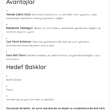
Avantajlar
Yüksek Çekim Gücü:
Sarımsak aromasının su altındaki hızlı yayılımı, uzak
mesafedeki balıkların meraya girmesini sağlar.
Metabolik Tetikleyici:
Betain ve lizin katkısı, balıklarda yemlenme isteğini ve
sindirim algısını uyarır.
Çok Yönlü Kullanım:
Hem dip yemlemesinde hem de suni yemlerin
aromalandırılmasında etkin sonuç verir.
Uzun Raf Ömrü:
Kaliteli ambalajı ve stabil formülü sayesinde tazeliğini uzun
süre korur.
Hedef Balıklar
Sazan (Carp)
Yayın
Ve kokuya duyarlı tüm tatlı su balıkları.
Sarımsak Atraktör, en zorlu meralarda ve düşük su sıcaklıklarında bile fark