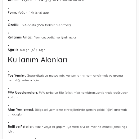
Aroma:
Doğal sarımsak yağı ve konsantre aromalar
Form:
Yoğun likit (sıvı) yapı
Özellik:
PVA dostu (PVA torbaları eritmez)
Kullanım Amacı:
Yem cezbedici ve iştah açıcı
Ağırlık
600 gr (+/-) 10gr
Kullanım Alanları
Toz Yemler:
Groundbait ve metod mix karışımlarını nemlendirmek ve aroma
derinliği katmak için.
PVA Uygulamaları:
PVA torba ve file (stick mix) kombinasyonlarında doğrudan
kullanım.
Alan Yemlemesi:
Bölgesel yemleme stratejilerinde yemin çekiciliğini artırmak
amacıyla.
Boili ve Peletler:
Hazır veya el yapımı yemleri sıvı ile marine etmek (soaking)
için.