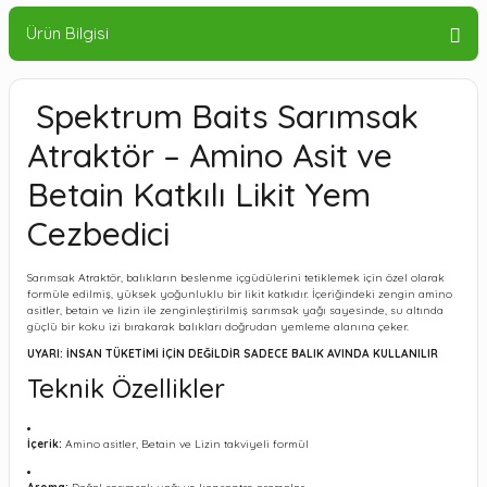
Ürün Bilgisi
Spektrum Baits Sarımsak
Atraktör – Amino Asit ve
Betain Katkılı Likit Yem
Cezbedici
Sarımsak Atraktör, balıkların beslenme içgüdülerini tetiklemek için özel olarak
formüle edilmiş, yüksek yoğunluklu bir likit katkıdır. İçeriğindeki zengin amino
asitler, betain ve lizin ile zenginleştirilmiş sarımsak yağı sayesinde, su altında
güçlü bir koku izi bırakarak balıkları doğrudan yemleme alanına çeker.
UYARI: İNSAN TÜKETİMİ İÇİN DEĞİLDİR SADECE BALIK AVINDA KULLANILIR
Teknik Özellikler
İçerik:
Amino asitler, Betain ve Lizin takviyeli formül