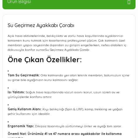
Ürün Bilgisi
Su Geçirmez Ayakkabı Çorabı
Açık hava aktivitelerinde, balıkçılıkta ve zorlu hava koşullarında ayaklarınızı
tamamen kuru tutmak için tasarlanmış profesyonel çözüm. Çok katmanlı özel
membran yapısı sayesinde dışarıdan su girişini engellerken, nefes alabilen iç
dokusuyla konfor sunar.Su Geçirmez Ayakkabı Çorabı
Öne Çıkan Özellikler:
Tam Su Geçirmezlik:
Orta katmanda yer alan teknik membran, botunuzun içine
su girse bile ayağınızın kuru kalmasını sağlar.
Isı Yalıtımı:
Soğuk hava koşullarında vücut ısısını korur, uzun süreli av ve
yürüyüşlerde konforu artırır.
Geniş Kullanım Alanı:
Kıyı balıkçılığı (Spin & LRF), kamp, trekking ve yağışlı
şehir kullanımı için idealdir.
Ergonomik Yapı:
Dikişsiz tasarımıyla sürtünmeyi önler ve ayağı tam sarar.
Önemli Not: Ürünümüz 41 ve 47 numara arası ayakkabılar ile kullanıma