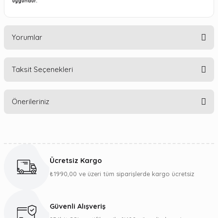
uygundur.
Yorumlar
Taksit Seçenekleri
Bu ürüne ilk yorumu siz yapın!
Önerileriniz
Yorum Yaz
Bu ürünün fiyat bilgisi, resim, ürün açıklamalarında ve diğer
konularda yetersiz gördüğünüz noktaları öneri formunu
kullanarak tarafımıza iletebilirsiniz.
Ücretsiz Kargo
Görüş ve önerileriniz için teşekkür ederiz.
₺1990,00 ve üzeri tüm siparişlerde kargo ücretsiz
Ürün resmi kalitesiz, bozuk veya görüntülenemiyor.
Ürün açıklamasında eksik bilgiler bulunuyor.
Güvenli Alışveriş
Ürün bilgilerinde hatalar bulunuyor.