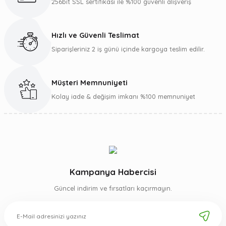
256bit SSL sertifikası ile %100 güvenli alışveriş
Ürün fiyatı diğer sitelerden daha pahalı.
Bu ürüne benzer farklı alternatifler olmalı.
Hızlı ve Güvenli Teslimat
Siparişleriniz 2 iş günü içinde kargoya teslim edilir.
Müşteri Memnuniyeti
Gönder
Kolay iade & değişim imkanı %100 memnuniyet
Kampanya Habercisi
Güncel indirim ve fırsatları kaçırmayın.