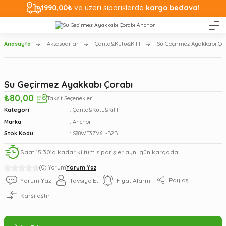
1990,00₺
ve üzeri siparişlerde
kargo bedava!
Anasayfa
Aksesuarlar
Çanta&Kutu&Kılıf
Su Geçirmez Ayakkabı Ço
Su Geçirmez Ayakkabı Çorabı
₺80,00
Taksit Seçenekleri
Kategori
Çanta&Kutu&Kılıf
Marka
Anchor
Stok Kodu
S88WE3ZV6L-B2B
Saat 15:30’a kadar ki tüm siparişler aynı gün kargoda!
(0) Yorum
Yorum Yaz
Paylaş
Yorum Yaz
Tavsiye Et
Fiyat Alarmı
Karşılaştır