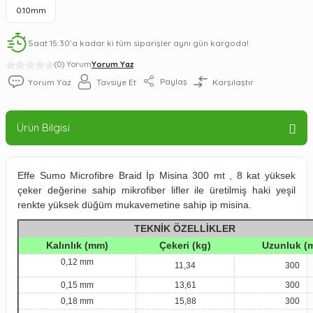
0.10mm
Saat 15:30’a kadar ki tüm siparişler aynı gün kargoda!
(0) Yorum
Yorum Yaz
Paylaş
Yorum Yaz
Tavsiye Et
Karşılaştır
Ürün Bilgisi
Effe Sumo Microfibre Braid İp Misina 300 mt , 8 kat yüksek
çeker değerine sahip mikrofiber lifler ile üretilmiş haki yeşil
renkte yüksek düğüm mukavemetine sahip ip misina.
TEKNİK ÖZELLİKLER
Kalınlık (mm)
Çekeri (kg)
Uzunluk (m
0,12 mm
11,34
300
0,15 mm
13,61
300
0,18 mm
15,88
300