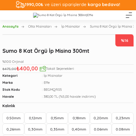
1990,00₺
ve üzeri siparişlerde
kargo bedava!
Anasayfa
Olta Misinaları
İp Misinalar
Sumo 8 Kat Örgü İp Misina 
%16
Sumo 8 Kat Örgü İp Misina 300mt
%100 Orjinal
₺400,00
₺475,00
Taksit Seçenekleri
Kategori
İp Misinalar
Marka
Effe
Stok Kodu
BEGMQRS5
Havale
380,00 TL (%5,00 havale indirimi)
Kalınlık
0.50mm
0,12mm
0,15mm
0,18mm
0,20mm
0,23mm
0,26mm
0,30mm
0,35mm
0,40mm
0.06mm
0.08mm