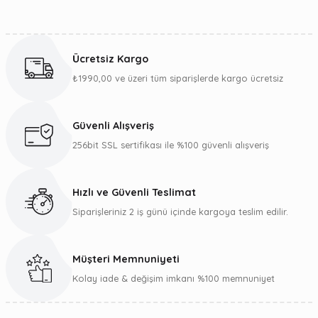
Bu ürünün fiyat bilgisi, resim, ürün açıklamalarında ve diğer
konularda yetersiz gördüğünüz noktaları öneri formunu
kullanarak tarafımıza iletebilirsiniz.
Ücretsiz Kargo
Görüş ve önerileriniz için teşekkür ederiz.
₺1990,00 ve üzeri tüm siparişlerde kargo ücretsiz
Ürün resmi kalitesiz, bozuk veya görüntülenemiyor.
Ürün açıklamasında eksik bilgiler bulunuyor.
Güvenli Alışveriş
Ürün bilgilerinde hatalar bulunuyor.
256bit SSL sertifikası ile %100 güvenli alışveriş
Ürün fiyatı diğer sitelerden daha pahalı.
Bu ürüne benzer farklı alternatifler olmalı.
Hızlı ve Güvenli Teslimat
Siparişleriniz 2 iş günü içinde kargoya teslim edilir.
Müşteri Memnuniyeti
Gönder
Kolay iade & değişim imkanı %100 memnuniyet