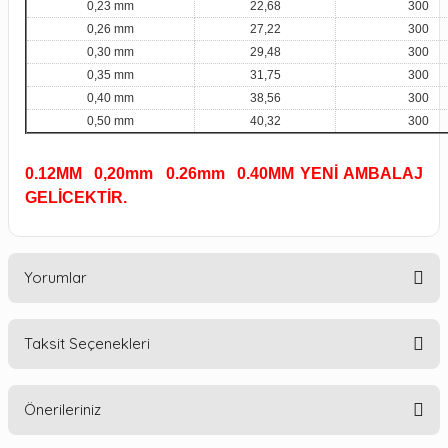
0,23 mm
22,68
300
0,26 mm
27,22
300
0,30 mm
29,48
300
0,35 mm
31,75
300
0,40 mm
38,56
300
0,50 mm
40,32
300
0.12MM 0,20mm 0.26mm 0.40MM YENİ AMBALAJ
GELİCEKTİR.
Yorumlar
Taksit Seçenekleri
Bu ürüne ilk yorumu siz yapın!
Önerileriniz
Yorum Yaz