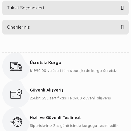
Taksit Seçenekleri
Bu ürüne ilk yorumu siz yapın!
Önerileriniz
Yorum Yaz
Bu ürünün fiyat bilgisi, resim, ürün açıklamalarında ve diğer
konularda yetersiz gördüğünüz noktaları öneri formunu
kullanarak tarafımıza iletebilirsiniz.
Ücretsiz Kargo
Görüş ve önerileriniz için teşekkür ederiz.
₺1990,00 ve üzeri tüm siparişlerde kargo ücretsiz
Ürün resmi kalitesiz, bozuk veya görüntülenemiyor.
Ürün açıklamasında eksik bilgiler bulunuyor.
Güvenli Alışveriş
Ürün bilgilerinde hatalar bulunuyor.
256bit SSL sertifikası ile %100 güvenli alışveriş
Ürün fiyatı diğer sitelerden daha pahalı.
Bu ürüne benzer farklı alternatifler olmalı.
Hızlı ve Güvenli Teslimat
Siparişleriniz 2 iş günü içinde kargoya teslim edilir.