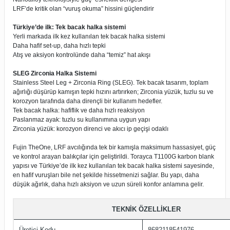
LRF’de kritik olan “vuruş okuma” hissini güçlendirir
Türkiye’de ilk: Tek bacak halka sistemi
Yerli markada ilk kez kullanılan tek bacak halka sistemi
Daha hafif set-up, daha hızlı tepki
Atış ve aksiyon kontrolünde daha “temiz” hat akışı
SLEG Zirconia Halka Sistemi
Stainless Steel Leg + Zirconia Ring (SLEG). Tek bacak tasarım, toplam
ağırlığı düşürüp kamışın tepki hızını artırırken; Zirconia yüzük, tuzlu su ve
korozyon tarafında daha dirençli bir kullanım hedefler.
Tek bacak halka: hafiflik ve daha hızlı reaksiyon
Paslanmaz ayak: tuzlu su kullanımına uygun yapı
Zirconia yüzük: korozyon direnci ve akıcı ip geçişi odaklı
Fujin TheOne, LRF avcılığında tek bir kamışla maksimum hassasiyet, güç
ve kontrol arayan balıkçılar için geliştirildi. Torayca T1100G karbon blank
yapısı ve Türkiye’de ilk kez kullanılan tek bacak halka sistemi sayesinde,
en hafif vuruşları bile net şekilde hissetmenizi sağlar. Bu yapı, daha
düşük ağırlık, daha hızlı aksiyon ve uzun süreli konfor anlamına gelir.
TEKNİK ÖZELLİKLER
Üretici Kodu
8682118541976