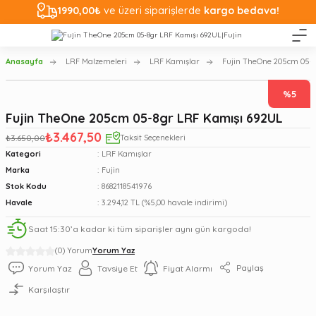
1990,00₺
ve üzeri siparişlerde
kargo bedava!
Anasayfa
LRF Malzemeleri
LRF Kamışlar
Fujin TheOne 205cm 05-
%5
Fujin TheOne 205cm 05-8gr LRF Kamışı 692UL
₺3.467,50
₺3.650,00
Taksit Seçenekleri
Kategori
LRF Kamışlar
Marka
Fujin
Stok Kodu
8682118541976
Havale
3.294,12 TL (%5,00 havale indirimi)
Saat 15:30’a kadar ki tüm siparişler aynı gün kargoda!
(0) Yorum
Yorum Yaz
Paylaş
Yorum Yaz
Tavsiye Et
Fiyat Alarmı
Karşılaştır