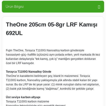
Ürün Bilgisi
TheOne 205cm 05-8gr LRF Kamışı
692UL
Fujin TheOne, Torayca T1100G Nanoalloy karbon gövdesiyle
hassasiyet–güç–hafiflik üçlüsünü aynı potada eriten, yerli markada ilk kez
kullanılan detaylarıyla “tek kamış, çok iş” mantığını gerçekten dolduran
özel bir LRF kamışıdır.
Torayca T1100G Nanoalloy Gövde
TheOne’ın karakterini belirleyen şey, blank’in malzemesi. Torayca
T1100G karbon, Nanoalloy yaklaşımıyla yük altında stabil kalan bir yapı
sunar. Bu da LRF’de iki şeye yarar: (1) minik vuruşları daha net algılarsın,
(2) balık yük bindiğinde kamış “dağılmaz”, kontrollü bir şekilde çalışır.
Üst seviye karbon altyapı
Torayca T1100G karbon malzeme
Nanoalloy teknolojisiyle güç–esneklik dengesi