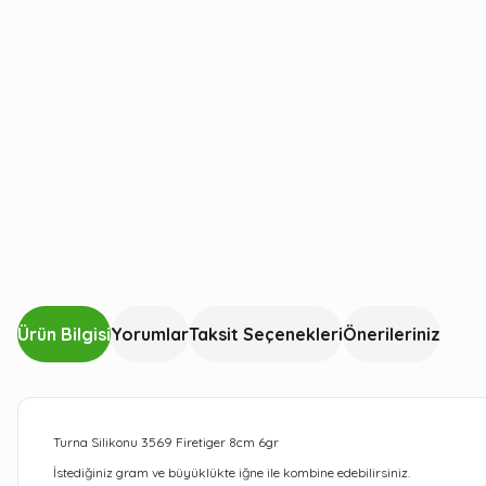
Ürün Bilgisi
Yorumlar
Taksit Seçenekleri
Önerileriniz
Turna Silikonu 3569 Firetiger 8cm 6gr
İstediğiniz gram ve büyüklükte iğne ile kombine edebilirsiniz.