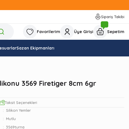
Sipariş Takibi
Favorilerim
Üye Girişi
Sepetim
esuarlar
Sazan Ekipmanları
likonu 3569 Firetiger 8cm 6gr
Taksit Seçenekleri
Silikon Yemler
Mutlu
3569turna