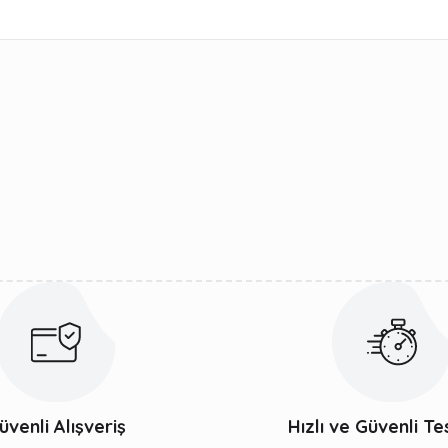
ularda yetersiz gördüğünüz noktaları öneri formunu kullanarak tarafımıza 
Bu ürüne ilk yorumu siz yapın!
Yorum Yaz
Gönder
üvenli Alışveriş
Hızlı ve Güvenli Te