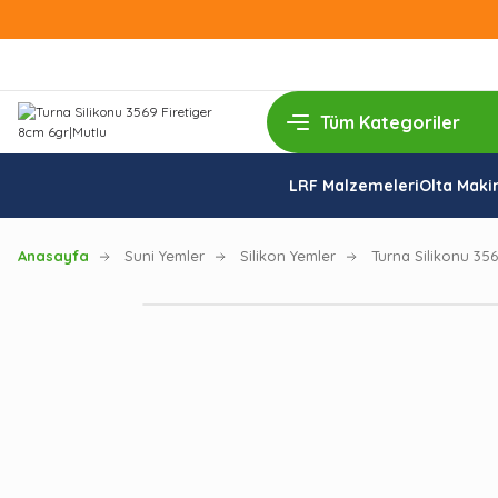
LRF Malzemeleri
Olta Makin
Anasayfa
Suni Yemler
Silikon Yemler
Turna Silikonu 356