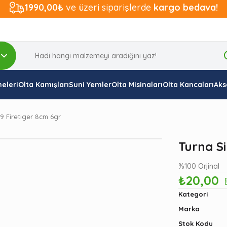
1990,00₺
ve üzeri siparişlerde
kargo bedava!
eleri
Olta Kamışları
Suni Yemler
Olta Misinaları
Olta Kancaları
Aks
9 Firetiger 8cm 6gr
Turna Si
%100 Orjinal
₺20,00
Kategori
Marka
Stok Kodu