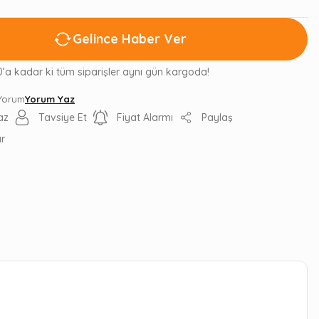
Gelince Haber Ver
0’a kadar ki tüm siparişler aynı gün kargoda!
 Yorum
Yorum Yaz
az
Tavsiye Et
Fiyat Alarmı
Paylaş
ır