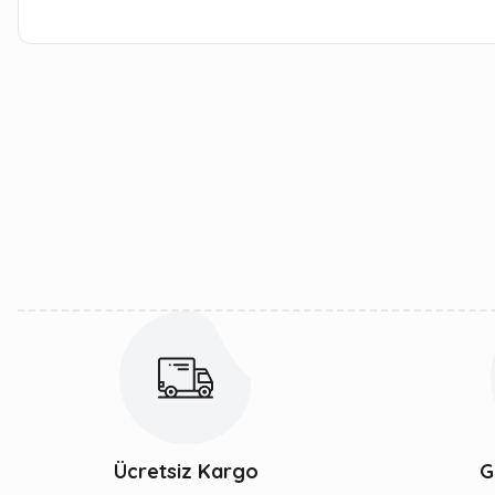
Bu ürünün fiyat bilgisi, resim, ürün açıklamalarında ve diğer kon
Görüş ve önerileriniz için teşekkür ederiz.
Ürün resmi kalitesiz, bozuk veya görüntülenemiyor.
Ürün açıklamasında eksik bilgiler bulunuyor.
Ürün bilgilerinde hatalar bulunuyor.
Ürün fiyatı diğer sitelerden daha pahalı.
Bu ürüne benzer farklı alternatifler olmalı.
Ücretsiz Kargo
G