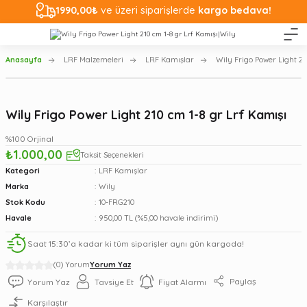
1990,00₺
ve üzeri siparişlerde
kargo bedava!
Anasayfa
LRF Malzemeleri
LRF Kamışlar
Wily Frigo Power Light 21
Wily Frigo Power Light 210 cm 1-8 gr Lrf Kamışı
%100 Orjinal
₺1.000,00
Taksit Seçenekleri
Kategori
LRF Kamışlar
Marka
Wily
Stok Kodu
10-FRG210
Havale
950,00 TL (%5,00 havale indirimi)
Saat 15:30’a kadar ki tüm siparişler aynı gün kargoda!
(0) Yorum
Yorum Yaz
Paylaş
Yorum Yaz
Tavsiye Et
Fiyat Alarmı
Karşılaştır