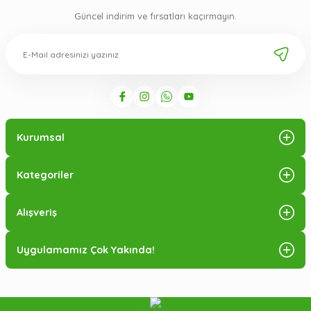
v
g
Güncel indirim ve fırsatları kaçırmayın.
Ü
a
ek
b
Ü
bi
h
b
Kurumsal
Ü
fi
d
Kategoriler
s
d
p
Alışveriş
B
b
Uygulamamız Çok Yakında!
fa
al
ol