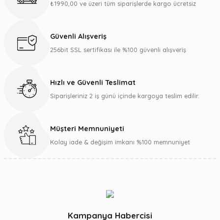
resim
₺1990,00 ve üzeri tüm siparişlerde kargo ücretsiz
ürün
açıkl
ve
Güvenli Alışveriş
diğer
konu
256bit SSL sertifikası ile %100 güvenli alışveriş
yeter
görd
nokta
Hızlı ve Güvenli Teslimat
öneri
form
Siparişleriniz 2 iş günü içinde kargoya teslim edilir.
kulla
taraf
iletebi
Müşteri Memnuniyeti
Görü
ve
Kolay iade & değişim imkanı %100 memnuniyet
öneril
için
teşek
ederi
Ü
k
Kampanya Habercisi