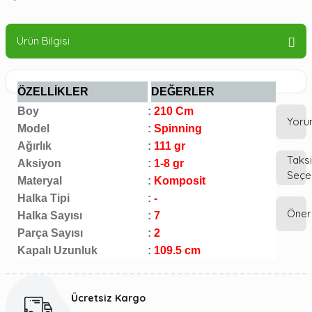
Ürün Bilgisi
ÖZELLİKLER
DEĞERLER
Boy
:
210 Cm
Yoru
Model
:
Spinning
Ağırlık
:
111 gr
Taksi
Aksiyon
:
1-8 gr
Seçe
Materyal
:
Komposit
Bu
Halka Tipi
:
-
ürün
Öneri
Halka Sayısı
:
7
ilk
yoru
Parça Sayısı
:
2
siz
Kapalı Uzunluk
:
109.5 cm
yapın
Bu
ürün
fiyat
Ücretsiz Kargo
Yor
bilgisi