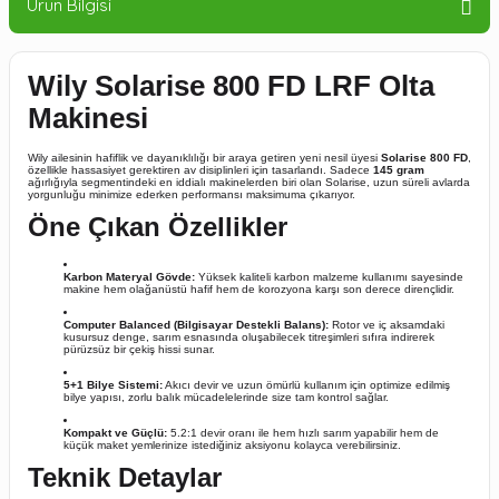
Ürün Bilgisi
Wily Solarise 800 FD LRF Olta
Makinesi
Wily ailesinin hafiflik ve dayanıklılığı bir araya getiren yeni nesil üyesi
Solarise 800 FD
,
özellikle hassasiyet gerektiren av disiplinleri için tasarlandı. Sadece
145 gram
ağırlığıyla segmentindeki en iddialı makinelerden biri olan Solarise, uzun süreli avlarda
yorgunluğu minimize ederken performansı maksimuma çıkarıyor.
Öne Çıkan Özellikler
Karbon Materyal Gövde:
Yüksek kaliteli karbon malzeme kullanımı sayesinde
makine hem olağanüstü hafif hem de korozyona karşı son derece dirençlidir.
Computer Balanced (Bilgisayar Destekli Balans):
Rotor ve iç aksamdaki
kusursuz denge, sarım esnasında oluşabilecek titreşimleri sıfıra indirerek
pürüzsüz bir çekiş hissi sunar.
5+1 Bilye Sistemi:
Akıcı devir ve uzun ömürlü kullanım için optimize edilmiş
bilye yapısı, zorlu balık mücadelelerinde size tam kontrol sağlar.
Kompakt ve Güçlü:
5.2:1 devir oranı ile hem hızlı sarım yapabilir hem de
küçük maket yemlerinize istediğiniz aksiyonu kolayca verebilirsiniz.
Teknik Detaylar