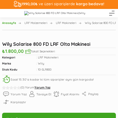
1990,00₺
ve üzeri siparişlerde
kargo bedava!
Anasayfa
LRF Malzemeleri
LRF Makineleri
Wily Solarise 800 FD LR
Wily Solarise 800 FD LRF Olta Makinesi
₺1.800,00
Taksit Seçenekleri
Kategori
LRF Makineleri
Marka
Wily
Stok Kodu
10-SLR800
Saat 15:30’a kadar ki tüm siparişler aynı gün kargoda!
(0) Yorum
Yorum Yaz
Paylaş
Yorum Yaz
Tavsiye Et
Fiyat Alarmı
Karşılaştır