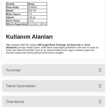
Özellik
Detay
Ürün Kodu
SLR800
Model
800 FD
Bilye Sayısı
5+1
Ağırlık
145 gr
Devir Oranı
5.2:1
Misina Kapasitesi
0.14 mm / 100 m
Kullanım Alanları
Wily Solarise 800 FD; başta
LRF (Light Rock Fishing)
,
Aji (İstavrit)
ve
Trout
(Alabalık)
avcılığı olmak üzere, hafif takım (ultra-light) gerektiren tüm tatlı ve tuzlu su
avları için ideal bir tercihtir. İnce ip ve misina kullanımına uygun makara yapısı ile
mesafe atışlarında (erim) yüksek performans sergiler.
Yorumlar
Taksit Seçenekleri
Bu ürüne ilk yorumu siz yapın!
Önerileriniz