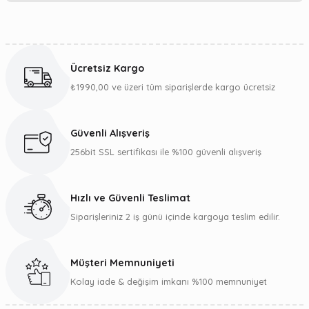
Yorum Yaz
Bu ürünün fiyat bilgisi, resim, ürün açıklamalarında ve diğer
konularda yetersiz gördüğünüz noktaları öneri formunu
kullanarak tarafımıza iletebilirsiniz.
Ücretsiz Kargo
Görüş ve önerileriniz için teşekkür ederiz.
₺1990,00 ve üzeri tüm siparişlerde kargo ücretsiz
Ürün resmi kalitesiz, bozuk veya görüntülenemiyor.
Ürün açıklamasında eksik bilgiler bulunuyor.
Güvenli Alışveriş
Ürün bilgilerinde hatalar bulunuyor.
256bit SSL sertifikası ile %100 güvenli alışveriş
Ürün fiyatı diğer sitelerden daha pahalı.
Bu ürüne benzer farklı alternatifler olmalı.
Hızlı ve Güvenli Teslimat
Siparişleriniz 2 iş günü içinde kargoya teslim edilir.
Müşteri Memnuniyeti
Gönder
Kolay iade & değişim imkanı %100 memnuniyet